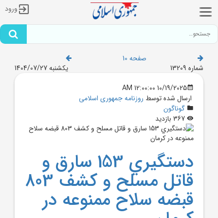
ورود
صفحه 10
شماره 13209
یکشنبه 1404/07/27
10/19/2025 12:00:00 AM
ارسال شده توسط
روزنامه جمهوری اسلامی
گوناگون
367 بازدید
دستگيري 153 سارق و
قاتل مسلح و کشف 803
قبضه سلاح ممنوعه در