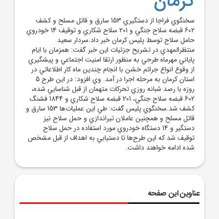
کرمان
سخنگوي فراجا از دستگيري 153 سارق و قاتل مسلح و کشف
602 قبضه سلاح جنگي و 201 سلاح شکاري و توقيف 14 خودروي
حامل سلاح توسط پليس کرمان خبر داد.سردار سعيد
منتظرالمهدي در تشريح جزئيات اين خبر گفت: همزمان با ايام
پاياني مهرماه طرحي به منظور ارتقا امنيت اجتماعي و پيشگيري
از وقوع انواع جرائم خشن با انجام چندين ماه کار اطلاعاتي در
استان کرمان به مرحله اجرا در آمد. وي افزود: در اين طرح 5
روزه با رصد شبانه روزي تحرکات متهمان از قبل شناسايي شده،
602 قبضه سلاح جنگي، 201 قبضه سلاح شکاري و 1844 فشنگ
کشف شد.سخنگوي پليس گفت: طي اين عمليات‌ها 153 سارق و
قاتل مسلح و همچنين عاملان تيراندازي و حمل سلاح نيز
دستگير و 14 دستگاه خودروي مورد استفاده در حمل سلاح
توقيف شد که اين طرح‌ها تا دستيابي به اهداف از قبل مشخص
شده ادامه خواهند داشت.
عناوین این صفحه