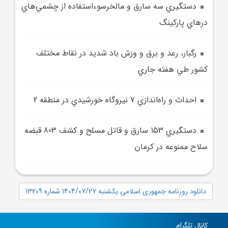
دستگيري سه سارق و مالخرسوء‌استفاده از چشمي‌هاي
درهاي پارکينگ
رگبار، رعد و برق و وزش باد شديد در نقاط مختلف
کشور طي هفته جاري
احداث و راه‌اندازي 7 نيروگاه خورشيدي در منطقه 2
دستگيري 153 سارق و قاتل مسلح و کشف 803 قبضه
سلاح ممنوعه در کرمان
دانلود روزنامه جمهوری اسلامی یکشنبه 1404/07/27 شماره 13209
کانال تلگرام