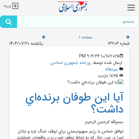
ورود
صفحه 1
شماره 13203
یکشنبه 1404/07/20
10/11/2025 9:19:44 PM
ارسال شده توسط
روزنامه جمهوری اسلامی
سرمقاله
1875 بازدید
آيا اين طوفان برنده‌اي
داشت؟
بسم‌الله الرحمن الرحيم
توافق حماس با رژيم صهيونيستي براي توقف جنگ غزه و تبادل
اسرا در عين حال که به لحاظ توقف خون‌ريزي واقعه‌اي خوشايند