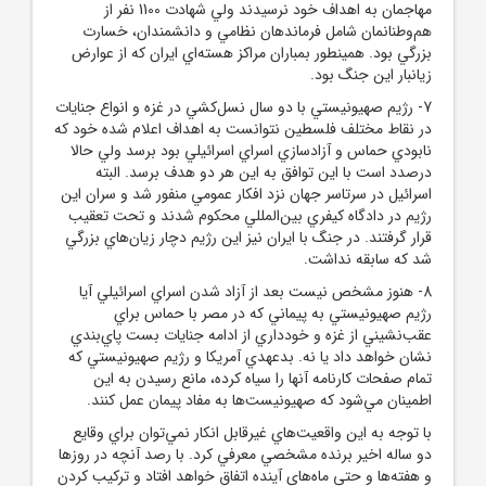
مهاجمان به اهداف خود نرسيدند ولي شهادت 1100 نفر از
هم‌وطنانمان شامل فرماندهان نظامي و دانشمندان، خسارت
بزرگي بود. همينطور بمباران مراکز هسته‌اي ايران که از عوارض
زيانبار اين جنگ بود.
7- رژيم صهيونيستي با دو سال نسل‌کشي در غزه و انواع جنايات
در نقاط مختلف فلسطين نتوانست به اهداف اعلام شده خود که
نابودي حماس و آزادسازي اسراي اسرائيلي بود برسد ولي حالا
درصدد است با اين توافق به اين هر دو هدف برسد. البته
اسرائيل در سرتاسر جهان نزد افکار عمومي منفور شد و سران اين
رژيم در دادگاه کيفري بين‌المللي محکوم شدند و تحت تعقيب
قرار گرفتند. در جنگ با ايران نيز اين رژيم دچار زيان‌هاي بزرگي
شد که سابقه نداشت.
8- هنوز مشخص نيست بعد از آزاد شدن اسراي اسرائيلي آيا
رژيم صهيونيستي به پيماني که در مصر با حماس براي
عقب‌نشيني از غزه و خودداري از ادامه جنايات بست پاي‌بندي
نشان خواهد داد يا نه. بدعهدي آمريکا و رژيم صهيونيستي که
تمام صفحات کارنامه آنها را سياه کرده، مانع رسيدن به اين
اطمينان مي‌شود که صهيونيست‌ها به مفاد پيمان عمل کنند.
با توجه به اين واقعيت‌هاي غيرقابل انکار نمي‌توان براي وقايع
دو ساله اخير برنده مشخصي معرفي کرد. با رصد آنچه در روزها
و هفته‌ها و حتي ماه‌هاي آينده اتفاق خواهد افتاد و ترکيب کردن