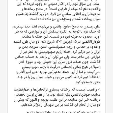
است، اين سؤال مهم را در افکار عمومي به وجود آورده که اين
واقعه به نفع کداميک از طرفين است؟ در سطح رسانه‌ها و
صاحبنظران و فعالان سياسي نيز ظرف دو روز گذشته به همين
سؤال پرداخته شده و پاسخ‌هائي نيز داده شده است.
براي رسيدن به پاسخ جامع، واقعي و بي‌ابهام، ابتدا بايد بپذيريم
که جنگ غزه با توجه به انگيزه پيدايش آن و عوارضي که به بار
آورد، محدود به طرف نبوده و نيست. اين جنگ با عمليات
طوفان‌الاقصي در 15 شهريور 1402 شروع شد، دو سال طول کشيد
و علاوه بر حماس و رژيم صهيونيستي، لبنان، سوريه، يمن و
ايران را نيز درگير کرد. حمله رژيم صهيونيستي به قطر نيز از
عوارض اين ماجراست ولي مي‌توان آن را هم به حساب حماس
گذاشت چون هدف، ترور سران اين جنبش بود و شيوخ قطر
اصولاً در هيچ زماني احساس طرفيت با رژيم صهيونيستي
نمي‌کردند و لذا از اين حمله تحقيرآميز نيز به تعبير امير قطر با
انعطاف! عبور کردند. اکنون مي‌توان جواب سؤال روز را در چند
محور جستجو کرد.
1- واقعيت اينست که برخلاف بسياري از تحليل‌ها و اظهارنظرها،
عمليات طوفان‌الاقصي يک اشتباه بود. ما از همان اولين لحظات
دريافت خبر اين عمليات بر اين عقيده بوديم و اکنون که بيش از
دو سال از انجام آن گذشته بر اين باورمان راسخ‌تر شده‌ايم.
2- نابودي غزه که تخريب 80 درصد ساختمان‌ها و تمام