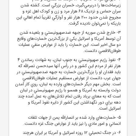
زيرساخت‌ها را دربرمي‌گيرد، خسران بزرگي است. کشته شدن
سران حماس و نزديک 68 هزار مرد و زن و کودک اهل غزه و
مجروح شدن حدود 200 هزار نفر و آوارگي تقريباً تمام اهالي اين
باريکه را نمي‌توان ناديده گرفت.
3- خارج شدن سوريه از جبهه ضدصهيونيستي و بلعيده شدن
آن توسط آمريکا و اسرائيل يکي از بزرگ‌ترين خسارت‌هاي وقايع
دو سال اخير است. اين خسارت را بايد از عوارض منفي عمليات
طوفان‌الاقصي دانست.
4- نفوذ رژيم صهيونيستي به جنوب لبنان، به شهادت رساندن 4
هزار نفر از مردم اين کشور و در رأس آنها سيدحسن نصرالله که
بايد فقدان او را بزرگ‌ترين خسارت به جبهه ضدصهيونيستي در
جهان عرب دانست از عوارض مستقيم عمليات طوفان‌الاقصي
است. بخش مهم ديگر خسارت‌هاي وارده به لبنان، روي کار آمدن
دولت وابسته به آمريکا و همسو با رژيم صهيونيستي در لبنان
است که به معناي برباد رفتن تمام تلاش‌هاي به عمل آمده چند
دهه براي دور نگهداشتن اين کشور از دايره نفوذ آمريکا و
اسرائيل است.
5- خسارت‌هاي وارد شده بر انصارالله يمن از جهات تلفات
انساني و امور مادي را نيز بايد از عوارض جنگ غزه دانست.
6- در جنگ تحميلي 12 روزه اسرائيل و آمريکا بر ايران هرچند