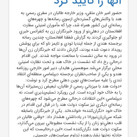
آنها را تأييد کرد
حضور امير خان متقي، وزير خارجه طالبان در سفري رسمي به
هند با واکنش‌هاي گسترده‌اي ازسوي رسانه‌ها و چهره‌هاي
رسانه‌اي اين کشور همراه شد، چرا که مأموران امنيتي سفارت
افغانستان در دهلي‌نو از ورود خبرنگاران زن به کنفرانس خبري
او جلوگيري کردند.به گزارش شفقنا افغانستان؛ چندين رسانه
برجسته هندي از جمله اينديا تودي و تايمز ناو که براي پوشش
رويداد دعوت شده بودند، گزارش دادند که خبرنگاران زن آن‌ها
در ورود به سالن نشست با ممانعت مواجه شدند. اين اقدام
درحالي رخ داد که نشست در خاک هند و تحت نظارت امنيتي
محلي برگزار مي‌شد.سوهسيني هايدار، دبير امور خارجي روزنامه
هندو و يکي از صاحب‌نظران برجسته ديپلماسي منطقه‌اي انتقاد
تندي را عليه سياست‌هاي نوين دهلي مطرح کرد و نوشت:
«دولت هند با ميزباني رسمي از طالبان، تبعيض زن‌ستيزانه آن‌ها
را به خاک خود آورده است. اين رويکرد تسليم‌پذيري است، نه
ديپلماسي.»اين انتقادات درحالي مطرح مي‌شود که چهره‌هاي
رسانه‌اي ديگري نيز سکوت دولت هند را در قبال اين اقدام در
خاک خود «نگران‌کننده» خوانده‌اند. يکي از خبرنگاران باسابقه
شبکه سي‌ان‌ان‌نيوز18 در يادداشتي هشدار داد: «وقتي طالبان در
قلب دهلي‌نو زنان را از يک نشست مطبوعاتي بيرون مي‌گذارد،
سکوت دولت هند نگران‌کننده است.»اين درحاليست که اين
حادثه نه‌تنها نشان‌دهنده تداوم سياست‌هاي جنسيتي