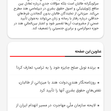
سرکوبگرانه طالبان است بلکه سؤالات جدي درباره تعادل بين
منافع ژئوپليتيکي و اصول حقوق بشري در ديپلماسي هند مطرح
مي‌کند. ميزباني از نمايندگان طالبان بدون گنجاندن شرط‌هاي
حداقلي درباره رفتار با رسانه و زنان مي‌تواند به‌عنوان تأييد
ضمني از مشروعيت آن‌ها تفسير شود و اعتبار بين‌المللي هند در
حوزه دموکراسي و برابري جنسيتي را تضعيف کند.
عناوین این صفحه
برنده نوبل صلح جايزه خود را به ترامپ تعارف کرد!
روزنامه‌نگار هندي:دولت هند با ميزباني از طالبان،
نقض‌هاي حقوق بشري آنها را تأييد کرد
لايحه سازمان ملّي مهاجرت در مسير انهدام ايران از