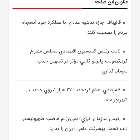
عناوین این صفحه
قاليباف:اجازه ندهيم عده‌اي با عملکرد خود انسجام
مردم را تضعيف کنند
نايب ‌رئيس کميسيون اقتصادي مجلس مطرح
کرد:تصويب پالرمو گامي مؤثر در تسهيل جذب
سرمايه‌گذاري
ظفرقندي اعلام کردجذب 27 هزار نيروي جديد در
شهريور ماه
رئيس سازمان انرژي اتمي:رژيم غاصب صهيونيستي
تاب تحمل پيشرفت علمي ايران را ندارد