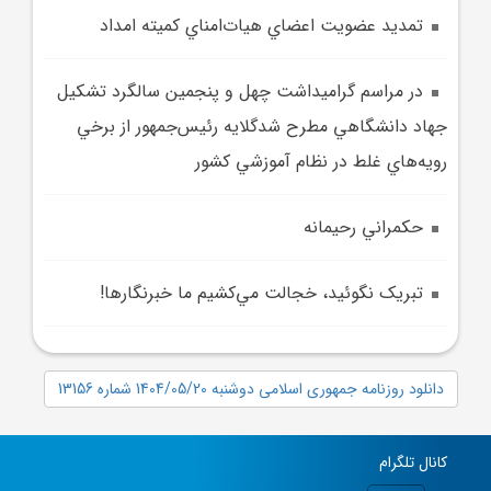
تمديد عضويت اعضاي هيات‌امناي کميته امداد
در مراسم گراميداشت چهل و پنجمين سالگرد تشکيل
جهاد دانشگاهي مطرح شدگلايه رئيس‌جمهور از برخي
رويه‌هاي غلط در نظام آموزشي کشور
حکمراني رحيمانه
تبريک نگوئيد، خجالت مي‌کشيم ما خبرنگارها!
دانلود روزنامه جمهوری اسلامی دوشنبه 1404/05/20 شماره 13156
کانال تلگرام