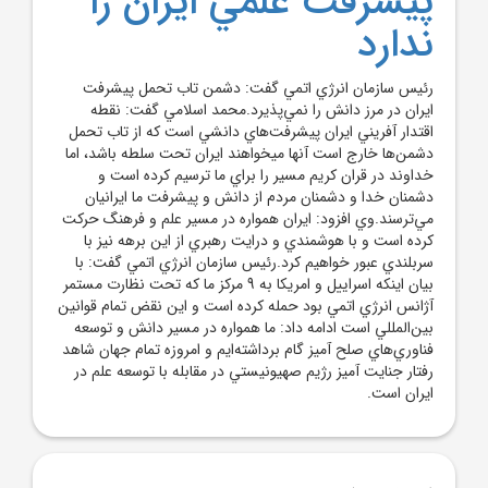
پيشرفت علمي ايران را
ندارد
رئيس سازمان انرژي اتمي گفت: دشمن تاب تحمل پيشرفت
ايران در مرز دانش را نمي‌پذيرد.محمد اسلامي گفت: نقطه
اقتدار آفريني ايران پيشرفت‌هاي دانشي است که از تاب تحمل
دشمن‌ها خارج است آنها ميخواهند ايران تحت سلطه باشد، اما
خداوند در قران کريم مسير را براي ما ترسيم کرده است و
دشمنان خدا و دشمنان مردم از دانش و پيشرفت ما ايرانيان
مي‌ترسند.وي افزود: ايران همواره در مسير علم و فرهنگ حرکت
کرده است و با هوشمندي و درايت رهبري از اين برهه نيز با
سربلندي عبور خواهيم کرد.رئيس سازمان انرژي اتمي گفت: با
بيان اينکه اسراييل و امريکا به 9 مرکز ما که تحت نظارت مستمر
آژانس انرژي اتمي بود حمله کرده است و اين نقض تمام قوانين
بين‌المللي است ادامه داد: ما همواره در مسير دانش و توسعه
فناوري‌هاي صلح آميز گام برداشته‌ايم و امروزه تمام جهان شاهد
رفتار جنايت آميز رژيم صهيونيستي در مقابله با توسعه علم در
ايران است.