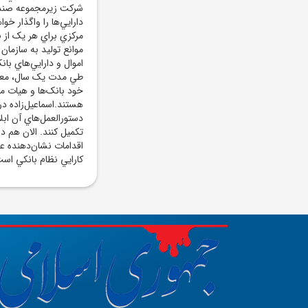
شرکت زيرمجموعه صندو
دارايي‌ها را واگذار خ
مرکزي براي هر يک از ب
موانع توليد به سازمان
اموال و دارايي‌هاي بان
طي مدت يک سال، معرف
خود بانک‌ها و هيات م
هستند.اسماعيل‌زاده درب
دستورالعمل‌هاي آن ابل
تکميل کنند. الان هم 
اقدامات نشان‌دهنده ع
کارايي نظام بانکي است