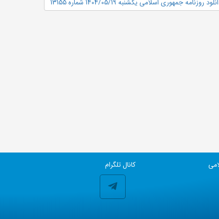
نلود روزنامه جمهوری اسلامی یکشنبه 1404/05/19 شماره 13155
امی
کانال تلگرام