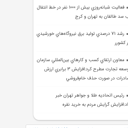
فعاليت شبانه‌روزي بيش از 1000 نفر در خط انتقال
 سد طالقان به تهران و کرج
رشد 71 درصدي توليد برق نيروگاه‌هاي خورشيدي
 کشورر
معاون ارتقاي کسب‌ و کارهاي بين‌المللي سازمان
توسعه تجارت مطرح کرد:افزايش 3 برابري ارزش
درات در صورت حذف خام‌فروشي
رئيس اتحاديه طلا و جواهر تهران خبر
د:افزايش گرايش مردم به خريد نقره