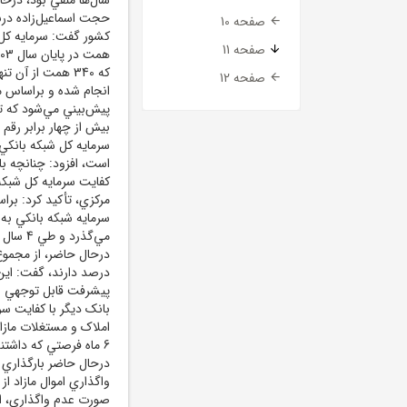
حجت اسماعيل‌زاده دربا
صفحه 10
صفحه 11
صفحه 12
است، افزود: چنانچه با
مرکزي، تأکيد کرد: برا
مي‌گذرد
املاک و مستغلات مازاد
6 ماه فرصتي که داشتند
درحال حاضر بارگذاري 
واگذاري اموال مازاد ا
صورت عدم واگذاري، اي