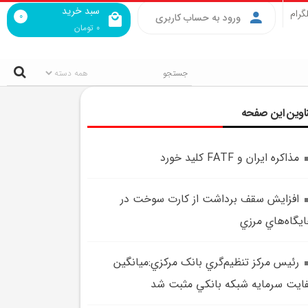
سبد خرید
گرام
0
ورود به حساب کاربری
0
تومان
اوین این صفحه
مذاکره ايران و FATF کليد خورد
افزايش سقف برداشت از کارت سوخت در
يگاه‌هاي مرزي
رئيس مرکز تنظيم‌گري بانک مرکزي:ميانگين
ايت سرمايه شبکه بانکي مثبت شد