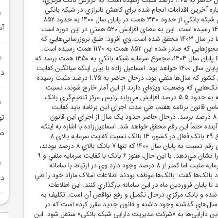
ره آخرين اقدامات انجام شده براي کاهش ناترازي در شبکه بانکي
کشور گفت: سرمايه کل شبکه بانکي از حدود 330 همت در پايان سال 1400 به حدود 852
آب
همت در پايان سال 1403 رسيده است. اين به معناي افزايش 520 همتي در اين دوره است
که 340 همت از آن تنها در سال 1403 محقق شده است.وي افزود: طبق بروزرساني‌هايي که
انجام شده و براساس مجوزهايي که صادر شده اين 852 همت به 1170 همت رسيده است.
پيش‌بيني مي‌شود که تا پايان سال 1404، مجموع سرمايه شبکه بانکي به 1350 همت برسد که
بيش از چهار برابر رقم پايان سال 1400 خواهد بود. اسماعيل زاده با بيان اينکه ميانگين کفايت
در
سرمايه کل شبکه بانکي کشور که سال‌ها منفي بود، درحال حاضر به 1.75 درصد مثبت رسيده
نک‌هايي که وضعيت ويژه‌اي دارند از اين آمار خارج شوند، نسبت
کفايت سرمايه کل شبکه به حدود 5.5 درصد افزايش مي‌يابد.رئيس مرکز تنظيم‌گري بانک
ساس قانون برنامه هفتم، طي مدت اجراي اين برنامه بايد کفايت
سرمايه شبکه بانکي به 8 درصد برسد. درحال حاضر حدود يک سال از اجراي اين قانون
 و طي 4 سال آينده حتماً اين رقم محقق خواهد شد. اسماعيل‌زاده با اشاره به اينکه
صا
درحال حاضر، از مجموع 29 بانک فعال در کشور، 14 بانک نسبت کفايت سرمايه بالاي 8
درصد دارند، گفت: اين رقم نسبت به پايان سال 1400 که تنها 7 بانک بالاي 8 درصد بودند،
پيشرفت قابل توجهي را نشان مي‌دهد. با اين حال، هنوز 6 بانک با کفايت سرمايه منفي و 9
بانک ديگر با کفايت سرمايه مثبت اما کمتر از 8 درصد وجود دارد.وي در ارتباط با سامانه
 بانک‌ها گفت: بانک‌ها موظف بودند اطلاعات املاک مازاد خود را طي
دا
 تا پايان فروردين ماه در اين سامانه بارگذاري کنند. اين اطلاعات
شده و بانک مرکزي درحال تکميل و رفع نواقص آن است. تکليف به
ز سال‌هاي گذشته وجود داشته و قانون جديد مقرر کرده است که در
ن دارايي‌ها به «شرکت مديريت دارايي شبکه بانکي» منتقل شود. اين