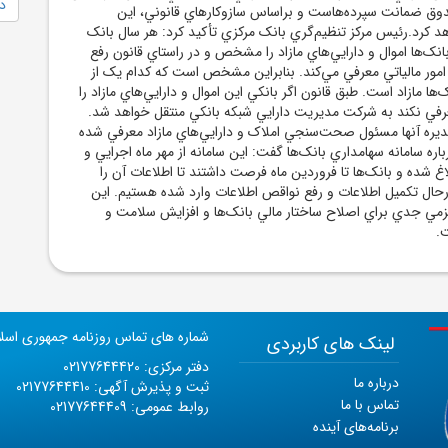
دا
ق ضمانت سپرده‌هاست و براساس سازوکارهاي قانوني، اين
واهد کرد.رئيس مرکز تنظيم‌گري بانک مرکزي تأکيد کرد: هر سال بانک
انک‌ها اموال و دارايي‌هاي مازاد را مشخص و در راستاي قانون رفع
 امور مالياتي معرفي مي‌کند. بنابراين مشخص است که کدام يک از
ک‌ها مازاد است. طبق قانون اگر بانکي اين اموال و دارايي‌هاي مازاد را
ي نکند به شرکت مديريت دارايي شبکه بانکي منتقل خواهد شد.
ديره آنها مسئول صحت‌سنجي املاک و دارايي‌هاي مازاد معرفي شده
اره سامانه سهامداري بانک‌ها گفت: اين سامانه از مهر ماه اجرايي و
اغ شده و بانک‌ها تا فروردين ماه فرصت داشتند تا اطلاعات آن را
درحال تکميل اطلاعات و رفع نواقص اطلاعات وارد شده هستيم. اين
زمي جدي براي اصلاح ساختار مالي بانک‌ها و افزايش سلامت و
.
شماره های تماس روزنامه جمهوری اسل
لینک های کاربردی
دفتر مرکزی: 02177644420
درباره ما
ثبت و پذیرش آگهی: 02177644410
تماس با ما
روابط عمومی: 02177644409
برنامه‌های آینده