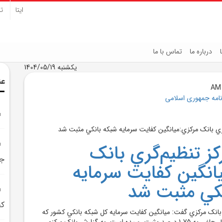
ایتا
تل
درباره ما
تماس با ما
یکشنبه 1404/05/19
عن
نامه جمهوری اسلامی
ز تنظيم‌گري بانک
جا
انگين کفايت سرمايه
کي مثبت شد
کف
بانک مرکزي گفت: ميانگين کفايت سرمايه کل شبکه بانکي کشور که
سال‌ها منفي بود، درحال حاضر به 1.75 درصد مثبت رسيده است. به گزارش بانک مرکزي،