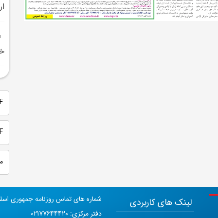
ار
خد
PDF 
PDF
م
شماره های تماس روزنامه جمهوری اسل
لینک های کاربردی
دفتر مرکزی: 02177644420