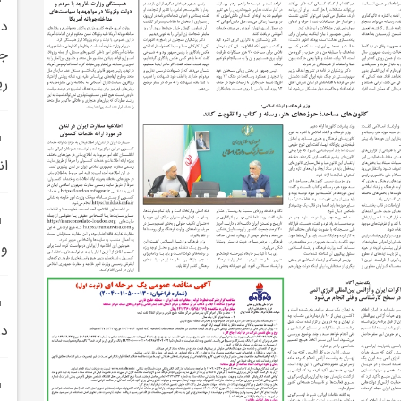
در
ري
ان
و 
در