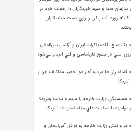
 سازمان صدا و سيما:خبرنگاران با زحمات خود در
جنگ 12 روزه، آب پاکي را روي دست جنايتکاران
ختند
يک منبع آگاه:مذاکرات ايران و آژانس بين‌المللي
رژي اتمي در سطح کارشناسي و فني انجام مي‌شود
گمانه زني‌ها درباره آغاز دور جديد مذاکرات ايران
آمريکا
همبستگي وزارت خارجه با مردم و دولت ونزوئلا
 مواجهه با سياست‌هاي مداخله‌جويانه آمريکا
در واکنش وزارت خارجه به توافق آذربايجان و