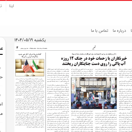
ایتا
تل
درباره ما
تماس با ما
یکشنبه 1404/05/19
عن
حو
اس
مل