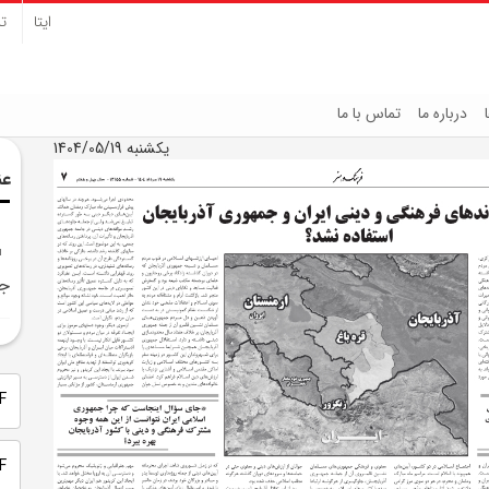
ایتا
تل
درباره ما
تماس با ما
یکشنبه 1404/05/19
عن
جم
PDF 
PDF