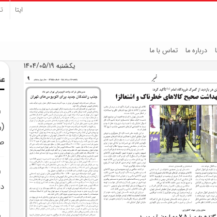
ایتا
تل
درباره ما
تماس با ما
یکشنبه 1404/05/19
عن
(ر
صح
دا