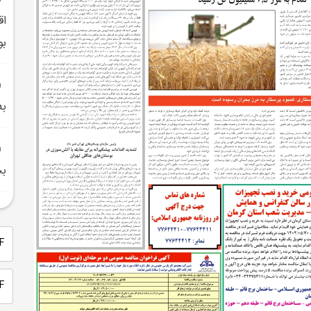
اق
بو
به مرز
بح
PDF 
PDF