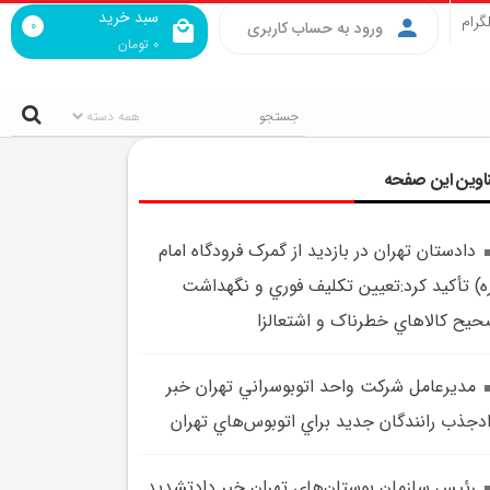
سبد خرید
گرام
0
ورود به حساب کاربری
0
تومان
اوین این صفحه
دادستان تهران در بازديد از گمرک فرودگاه امام
ه) تأکيد کرد:تعيين تکليف فوري و نگهداشت
يح کالا‌هاي خطرناک و اشتعالزا
مديرعامل شرکت واحد اتوبوسراني تهران خبر
دجذب رانندگان جديد براي اتوبوس‌هاي تهران
رئيس سازمان بوستان‌هاي تهران خبر دادتشديد