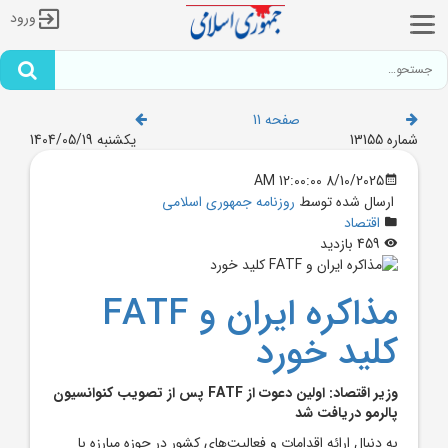
ورود
صفحه 11
شماره 13155
یکشنبه 1404/05/19
8/10/2025 12:00:00 AM
ارسال شده توسط
روزنامه جمهوری اسلامی
اقتصاد
459 بازدید
مذاکره ايران و FATF
کليد خورد
وزير اقتصاد: اولين دعوت از FATF پس از تصويب کنوانسيون
پالرمو دريافت شد
به دنبال ارائه اقدامات و فعاليت‌هاي کشور در حوزه مبارزه با