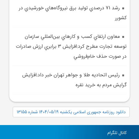
رشد 71 درصدي توليد برق نيروگاه‌هاي خورشيدي در
کشورر
معاون ارتقاي کسب‌ و کارهاي بين‌المللي سازمان
توسعه تجارت مطرح کرد:افزايش 3 برابري ارزش صادرات
در صورت حذف خام‌فروشي
رئيس اتحاديه طلا و جواهر تهران خبر داد:افزايش
گرايش مردم به خريد نقره
دانلود روزنامه جمهوری اسلامی یکشنبه 1404/05/19 شماره 13155
کانال تلگرام