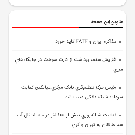
عناوین این صفحه
مذاکره ايران و FATF کليد خورد
افزايش سقف برداشت از کارت سوخت در جايگاه‌هاي
مرزي
رئيس مرکز تنظيم‌گري بانک مرکزي:ميانگين کفايت
سرمايه شبکه بانکي مثبت شد
فعاليت شبانه‌روزي بيش از 1000 نفر در خط انتقال آب
سد طالقان به تهران و کرج