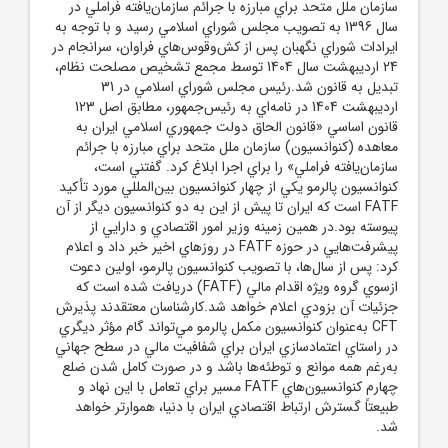
سازمان ملل متحد براي مبارزه با جرائم سازمان‌يافته فراملي در
سال 1396 به تصويب مجلس شوراي اسلامي رسيد و با توجه به
ايرادات شوراي نگهبان پس از کش‌وقوس‌هاي فراوان، سرانجام در
24 ارديبهشت سال 1404 توسط مجمع تشخيص مصلحت نظام،
تبديل به قانون شد.رئيس مجلس شوراي اسلامي در 31
ارديبهشت 1404 در نامه‌اي به رئيس‌جمهور، مطابق اصل 123
قانون اساسي «قانون الحاق دولت جمهوري اسلامي ايران به
معاهده (کنوانسيون) سازمان ملل متحد براي مبارزه با جرائم
سازمان‌يافته فراملي» را براي اجرا ابلاغ کرد. گفتني است،
کنوانسيون پالرمو يکي از چهار کنوانسيون بين‌المللي مورد تأکيد
FATF است که ايران تا پيش از اين به دو کنوانسيون ديگر از آن
پيوسته بود.در همين زمينه وزير امور اقتصادي و دارايي از
پيشرفت‌هايي در حوزه FATF در روز‌هاي اخير خبر داد و اعلام
کرد: پس از سال‌ها، با تصويب کنوانسيون پالرمو، اولين دعوت
ازسوي گروه ويژه اقدام مالي (FATF) دريافت شده است که
جزئيات آن بزودي اعلام خواهد شد.کارشناسان معتقدند پذيرش
CFT به‌عنوان کنوانسيون مکمل پالرمو مي‌تواند گام مؤثر ديگري
در راستاي اعتمادسازي ايران براي شفافيت مالي در سطح جهاني
به‌رغم همه موانع و توطئه‌ها باشد و در صورت کامل شدن ضلع
چهارم کنوانسيون‌هاي FATF مسير براي تعامل با اين نهاد و
طبيعتاً گسترش ارتباط اقتصادي ايران با دنيا، هموارتر خواهد
شد.