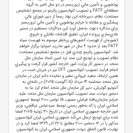
پولشويي و تأمين مالي تروريسم در دو سال اخير به گروه
منطقه‌اي FATF و تصويب کنوانسيون پالرمو در مجمع تشخيص
مصلحت نظام، دبيرخانه اين نهاد رسماً از دبير شوراي عالي
پيشگيري و مقابله با جرايم پولشويي و تأمين مالي تروريسم
براي مذاکره دعوت به‌عمل آورد.اين مذاکرات مستقيم در مسير
عادي‌سازي پرونده ايران، تعليق اقدامات تقابلي و خروج
کشورمان از فهرست کشورهاي پرخطر موسوم به فهرست سياه
FATF بعد از حدود 6 سال در شهر مادريد اسپانيا برگزار خواهد
شد. کنوانسيون پالرمو چندي قبل در مجمع تشخيص مصلحت
نظام تصويب و توديع اين سند نزد امين اسناد سازمان ملل
متحد در دستور کار وزارت امور خارجه کشور قرار گرفت و پيگيري
انجام فرآيند تصويب کنوانسيون CFT نيز در جريان است.در
همين ارتباط، سعيد ايرواني سفير و نماينده دائم ايران در سازمان
ملل متحد سه‌شنبه 14 مرداد (5 آگوست 2025) در نامه‌اي به
آنتونيو گوترش، دبير کل سازمان ملل متحد اعلام کرد بنا به
دستور دولت، سند تصويب کنوانسيون سازمان ملل متحد عليه
جرايم سازمان‌يافته فراملي مصوب 15 نوامبر 2000 توسط جمهوري
اسلامي ايران را که به‌طور رسمي توسط سيدعباس عراقچي، وزير
امور خارجه جمهوري اسلامي ايران در تاريخ 30 ژوئيه 2025 امضا
شده براي توديع ارسال مي‌کند.جمهوري اسلامي ايران کنوانسيون
مذکور را در 12 دسامبر 2000 مطابق با 22 آذر 1379 امضا کرد و در
نهايت، قانون الحاق دولت جمهوري اسلامي ايران به کنوانسيون