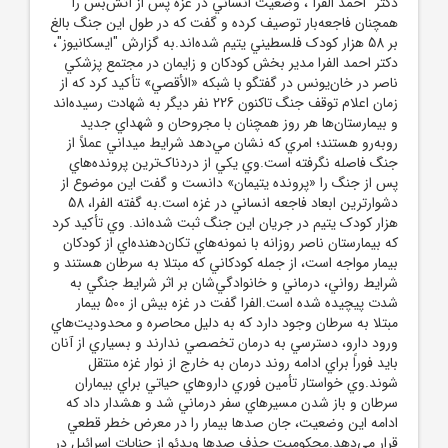
دکتر "احمد الفرا"، وضعيت انساني در غزه پس از آتش‌بس را
همچنان فاجعه‌بار توصيف کرده و گفت که در طول اين جنگ بالغ
بر 58 هزار کودک فلسطيني يتيم شده‌اند.به گزارش "ايسکانيوز"،
دکتر احمد الفرا مدير بخش کودکان و زايمان در مجتمع پزشکي
ناصر در خان‌يونس در گفتگو با شبکه «الأقصي» تأکيد کرد که از
زمان اعلام توقف جنگ تاکنون 226 نفر ديگر به شهادت رسيده‌اند
و بيمارستان‌ها هر روز همچنان با مجروحان و شهداي جديد
روبه‌رو هستند؛ امري که نشان مي‌دهد شرايط ميداني عملاً از
جنگ فاصله نگرفته است.وي يکي از دردناک‌ترين پرونده‌هاي
پس از جنگ را «پرونده يتيمان» دانست و گفت اين موضوع از
دشوارترين ابعاد فاجعه انساني در غزه است.به گفته الفرا، 58
هزار کودک يتيم در جريان اين جنگ ثبت شده‌اند. وي تأکيد کرد
که بيمارستان ناصر روزانه با نمونه‌هاي تکان‌دهنده‌اي از کودکان
بيمار مواجه است، از جمله کودکاني که مبتلا به سرطان هستند و
شرايط رواني، درماني و خانوادگي‌شان بر اثر شرايط جنگي به
شدت پيچيده شده است.الفرا گفت در غزه بيش از 500 بيمار
مبتلا به سرطان وجود دارد که به دليل محاصره و محدوديت‌هاي
ورود دارو، دسترسي به درمان تخصصي ندارند و بسياري از آنان
بايد فوراً براي ادامه روند درمان به خارج از نوار غزه منتقل
شوند.وي خواستار تأمين فوري داروهاي حياتي براي بيماران
سرطان و باز شدن مسيرهاي سفر درماني شد و هشدار داد که
ادامه اين وضعيت، جان صدها بيمار را در معرض خطر قطعي
قرار مي‌دهد.محکوميت حذف صدها ويدئو از جنايات اسرائيل در