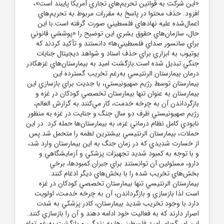
«اين شرکت به قوانين تحريم‌هاي تجاري آمريکا پايبند است»،
افزود: حذف محتوا در پاسخ به مقررات مربوط به تحريم‌هاي
اعمال‌شده عليه نهادهاي فلسطيني صورت گرفته است.با اين
حال، سازمان‌هاي حقوق بشري اين توضيح را «پوششي قانوني
براي سانسور صداي فلسطيني‌ها» دانستند و تأکيد کردند که
يوتيوب به ابزاري براي حذف اسناد و شواهد ديجيتال جنايات
جنگي تبديل شده است.بازگشت اميد به بيمارستان‌هاي غزهکادر
درمان بيمارستان الرنتيسي به‌رغم تخريب گسترده اين
بيمارستان توسط رژيم صهيونيستي، با جديت براي بازسازي اين
بيمارستان به عنوان تنها بيمارستان تخصصي کودکان در غزه و
بازگرداندن آن به چرخه خدمت، کار مي‌کنند.به گزارش العالم،
رژيم صهيونيستي ظرف دو سال جنگ و جنايت در غزه به منظور
نابودي کامل نظام درماني غزه، به بيمارستان‌ها حمله کرد. در اين
حملات، بيمارستان الرنتيسي بيشترين لطمه را متحمل شد.پس
از خسارت شديدي که در زمان جنگ به اين بيمارستان وارد شد،
و با توجه به کمبود شديد تجهيزات پزشکي و آزمايشگاهي و
دارو، مسئولين آن توانستند براي جبران کمبودها، برخي
بخش‌هاي تخريب شده را با بخش‌هاي ديگر ادغام کنند.
بيمارستان الرنتيسي تنها بيمارستان تخصصي کودکان در غزه
است لذا بازسازي و بازگرداندن، آن به چرخه خدمت، اولويت
دارد.با وجود تخريب شديد بيمارستان، کادر پزشکي به شدت
اصرار دارند که به فعاليت خود ادامه دهند و آن را بازسازي کنند.
اين امر گوياي اميد فلسطيني‌ها به زندگي و بازگشت به‌رغم تمام