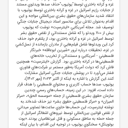
غزه و کرانه باختري توسط"يوتيوب"حذف صدها ويدئوي مستند
از جنايات رژيم اسرائيل در غزه و کرانه باختري توسط يوتيوب با
انتقاد شديد سازمان‌هاي حقوق بشري بين‌المللي مواجه و اين
اقدام به‌عنوان تلاش براي سانسور اسناد ديجيتال جنايات جنگي
توصيف شد. مجله آمريکايي «اينترسپت» نوشت که يوتيوب
بيش از 700 ويدئو را که شامل مستنداتي از نقض حقوق بشر
توسط اسرائيل در غزه و کرانه باختري بود، از پلتفرم خود حذف
کرد.اين ويدئوها شامل فيلم‌هايي از مادران بازمانده از نسل‌کشي
در غزه، تحقيقات درباره ترور «شيرين ابوعاقله» خبرنگار
فلسطيني - آمريکايي و مستنداتي از تخريب خانه‌هاي
فلسطيني‌ها در کرانه باختري بود. گزارش «اينترسپت» همچنين
فاش کرد که دولت آمريکا به‌طور مستمر بر شرکت‌هاي فناوري
فشار مي‌آورد تا در پوشش جنايات جنگي اسرائيل مشارکت
کنند.اين گزارش با اشاره به اينکه از اکتبر 2023 (مهر 1402)،
يوتيوب صدها حساب کاربري و محتواي فلسطيني را هدف قرار
داده است، افزود: در اين زمينه، حساب‌هاي رسمي چندين
سازمان حقوق بشري فلسطيني از جمله «موسسه الحق»، «مرکز
الميزان» و «مرکز فلسطيني حقوق بشر» نيز حذف شده‌اند.به
نوشته اينترسپت، اين حساب‌ها حاوي ساعت‌ها تصاوير ميداني
از نقض قوانين بين‌المللي توسط نيروهاي اشغالگر اسرائيل از
جمله حمله به مناطق مسکوني و قتل غيرنظاميان بودند.«بوت
بولوينکل» سخنگوي يوتيوب در توجيه اين اقدام، با بيان اينکه