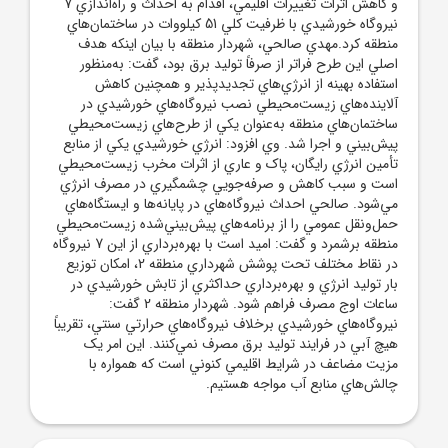
و کاهش اثرات تغييرات اقليمي، اقدام به احداث و راه‌اندازي 7
نيروگاه خورشيدي با ظرفيت کلي 51 کيلووات در ساختمان‌هاي
منطقه کرد.مهدي صالحي، شهردار منطقه با بيان اينکه هدف
اصلي اين طرح فراتر از صرفاً توليد برق بود، گفت: به‌منظور
استفاده بهينه از انرژي‌هاي تجديدپذير و همچنين کاهش
آلاينده‌هاي زيست‌محيطي نصب نيروگاه‌هاي خورشيدي در
ساختمان‌هاي منطقه به‌عنوان يکي از طرح‌هاي زيست‌محيطي
پيش‌بيني و اجرا شد. وي افزود: انرژي خورشيدي يکي از منابع
تأمين انرژي رايگان، پاک و عاري از اثرات مخرب زيست‌محيطي
است و سبب کاهش و صرفه‌جويي چشمگيري در مصرف انرژي
مي‌شود. صالحي احداث نيروگاه‌هاي در پايانه‌ها و ايستگاه‌هاي
حمل‌ونقل عمومي را از برنامه‌هاي پيش‌بيني‌شده زيست‌محيطي
منطقه برشمرد و گفت: اميد است با بهره‌برداري از اين 7 نيروگاه
در نقاط مختلف تحت پوشش شهرداري منطقه 2، امکان توزيع
بار توليد انرژي و بهره‌برداري حداکثري از تابش خورشيدي در
ساعات اوج مصرف فراهم شود. شهردار منطقه 2 گفت:
نيروگاه‌هاي خورشيدي برخلاف نيروگاه‌هاي حرارتي سنتي، تقريباً
هيچ آبي در فرايند توليد برق مصرف نمي‌کنند. اين امر يک
مزيت مضاعف در شرايط اقليمي کنوني است که همواره با
چالش‌هاي منابع آب مواجه هستيم.