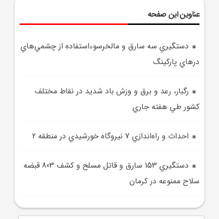
عناوین این صفحه
دستگيري سه سارق و مالخرسوء‌استفاده از چشمي‌هاي
درهاي پارکينگ
رگبار، رعد و برق و وزش باد شديد در نقاط مختلف
کشور طي هفته جاري
احداث و راه‌اندازي 7 نيروگاه خورشيدي در منطقه 2
دستگيري 153 سارق و قاتل مسلح و کشف 803 قبضه
سلاح ممنوعه در کرمان