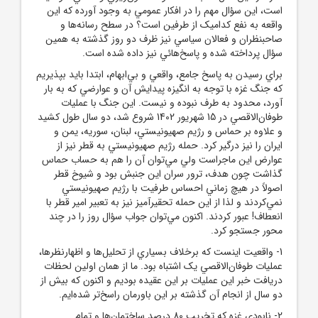
است، اين سؤال مهم را در افکار عمومي به وجود آورده که اين
واقعه به نفع کداميک از طرفين است؟ در سطح رسانه‌ها و
صاحبنظران و فعالان سياسي نيز ظرف دو روز گذشته به همين
سؤال پرداخته شده و پاسخ‌هائي نيز داده شده است.
براي رسيدن به پاسخ جامع، واقعي و بي‌ابهام، ابتدا بايد بپذيريم
که جنگ غزه با توجه به انگيزه پيدايش آن و عوارضي که به بار
آورد، محدود به طرف نبوده و نيست. اين جنگ با عمليات
طوفان‌الاقصي در 15 شهريور 1402 شروع شد، دو سال طول کشيد
و علاوه بر حماس و رژيم صهيونيستي، لبنان، سوريه، يمن و
ايران را نيز درگير کرد. حمله رژيم صهيونيستي به قطر نيز از
عوارض اين ماجراست ولي مي‌توان آن را هم به حساب حماس
گذاشت چون هدف، ترور سران اين جنبش بود و شيوخ قطر
اصولاً در هيچ زماني احساس طرفيت با رژيم صهيونيستي
نمي‌کردند و لذا از اين حمله تحقيرآميز نيز به تعبير امير قطر با
انعطاف! عبور کردند. اکنون مي‌توان جواب سؤال روز را در چند
محور جستجو کرد.
1- واقعيت اينست که برخلاف بسياري از تحليل‌ها و اظهارنظرها،
عمليات طوفان‌الاقصي يک اشتباه بود. ما از همان اولين لحظات
دريافت خبر اين عمليات بر اين عقيده بوديم و اکنون که بيش از
دو سال از انجام آن گذشته بر اين باورمان راسخ‌تر شده‌ايم.
2- نابودي غزه که تخريب 80 درصد ساختمان‌ها و تمام