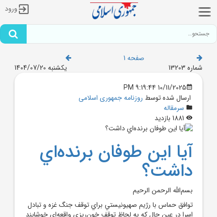
ورود
صفحه 1
شماره 13203
یکشنبه 1404/07/20
10/11/2025 9:19:44 PM
ارسال شده توسط
روزنامه جمهوری اسلامی
سرمقاله
1881 بازدید
آيا اين طوفان برنده‌اي
داشت؟
بسم‌الله الرحمن الرحيم
توافق حماس با رژيم صهيونيستي براي توقف جنگ غزه و تبادل
اسرا در عين حال که به لحاظ توقف خون‌ريزي واقعه‌اي خوشايند