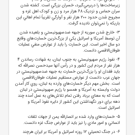
زيرساخت‌ها را دربرمي‌گيرد، خسران بزرگي است. کشته شدن
سران حماس و نزديک 68 هزار مرد و زن و کودک اهل غزه و
مجروح شدن حدود 200 هزار نفر و آوارگي تقريباً تمام اهالي اين
باريکه را نمي‌توان ناديده گرفت.
3- خارج شدن سوريه از جبهه ضدصهيونيستي و بلعيده شدن
آن توسط آمريکا و اسرائيل يکي از بزرگ‌ترين خسارت‌هاي وقايع
دو سال اخير است. اين خسارت را بايد از عوارض منفي عمليات
طوفان‌الاقصي دانست.
4- نفوذ رژيم صهيونيستي به جنوب لبنان، به شهادت رساندن 4
هزار نفر از مردم اين کشور و در رأس آنها سيدحسن نصرالله که
بايد فقدان او را بزرگ‌ترين خسارت به جبهه ضدصهيونيستي در
جهان عرب دانست از عوارض مستقيم عمليات طوفان‌الاقصي
است. بخش مهم ديگر خسارت‌هاي وارده به لبنان، روي کار آمدن
دولت وابسته به آمريکا و همسو با رژيم صهيونيستي در لبنان
است که به معناي برباد رفتن تمام تلاش‌هاي به عمل آمده چند
دهه براي دور نگهداشتن اين کشور از دايره نفوذ آمريکا و
اسرائيل است.
5- خسارت‌هاي وارد شده بر انصارالله يمن از جهات تلفات
انساني و امور مادي را نيز بايد از عوارض جنگ غزه دانست.
6- در جنگ تحميلي 12 روزه اسرائيل و آمريکا بر ايران هرچند