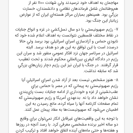
مهاجمان به اهداف خود نرسيدند ولي شهادت 1100 نفر از
هم‌وطنانمان شامل فرماندهان نظامي و دانشمندان، خسارت
بزرگي بود. همينطور بمباران مراکز هسته‌اي ايران که از عوارض
زيانبار اين جنگ بود.
7- رژيم صهيونيستي با دو سال نسل‌کشي در غزه و انواع جنايات
در نقاط مختلف فلسطين نتوانست به اهداف اعلام شده خود که
نابودي حماس و آزادسازي اسراي اسرائيلي بود برسد ولي حالا
درصدد است با اين توافق به اين هر دو هدف برسد. البته
اسرائيل در سرتاسر جهان نزد افکار عمومي منفور شد و سران اين
رژيم در دادگاه کيفري بين‌المللي محکوم شدند و تحت تعقيب
قرار گرفتند. در جنگ با ايران نيز اين رژيم دچار زيان‌هاي بزرگي
شد که سابقه نداشت.
8- هنوز مشخص نيست بعد از آزاد شدن اسراي اسرائيلي آيا
رژيم صهيونيستي به پيماني که در مصر با حماس براي
عقب‌نشيني از غزه و خودداري از ادامه جنايات بست پاي‌بندي
نشان خواهد داد يا نه. بدعهدي آمريکا و رژيم صهيونيستي که
تمام صفحات کارنامه آنها را سياه کرده، مانع رسيدن به اين
اطمينان مي‌شود که صهيونيست‌ها به مفاد پيمان عمل کنند.
با توجه به اين واقعيت‌هاي غيرقابل انکار نمي‌توان براي وقايع
دو ساله اخير برنده مشخصي معرفي کرد. با رصد آنچه در روزها
و هفته‌ها و حتي ماه‌هاي آينده اتفاق خواهد افتاد و ترکيب کردن