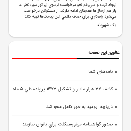
ايجاد کرده و علي‌رغم لغو درخواست ازسوي اپراتور موردنظر اما
باز هم ارسال‌ها همچنان ادامه دارند. از مسئولان درخواست
مي‌شود راهکاري براي حذف دائمي اين پيامک‌ها تهيه کنند.
يک شهروند
عناوین این صفحه
نامه‌هاي شما
کشف 37 هزار ماينر و تشکيل 1373 پرونده طي 5 ماه
درياچه اروميه به طور کامل محو شد
صدور گواهينامه موتورسيکلت براي بانوان نيازمند