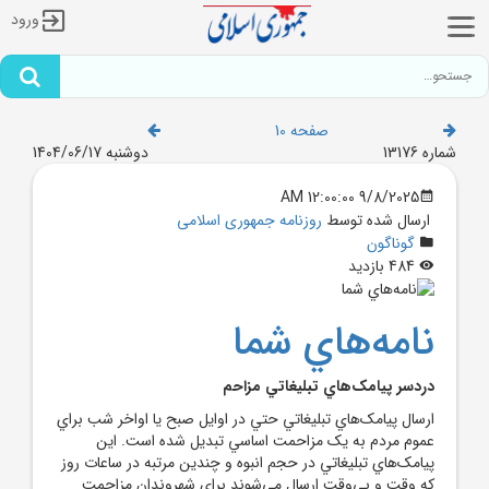
ورود
صفحه 10
شماره 13176
دوشنبه 1404/06/17
9/8/2025 12:00:00 AM
ارسال شده توسط
روزنامه جمهوری اسلامی
گوناگون
484 بازدید
نامه‌هاي شما
دردسر پيامک‌هاي تبليغاتي مزاحم
ارسال پيامک‌هاي تبليغاتي حتي در اوايل صبح يا اواخر شب براي
عموم مردم به يک مزاحمت اساسي تبديل شده است. اين
پيامک‌هاي تبليغاتي در حجم انبوه و چندين مرتبه در ساعات روز
که وقت و بي‌وقت ارسال مي‌شوند براي شهروندان مزاحمت