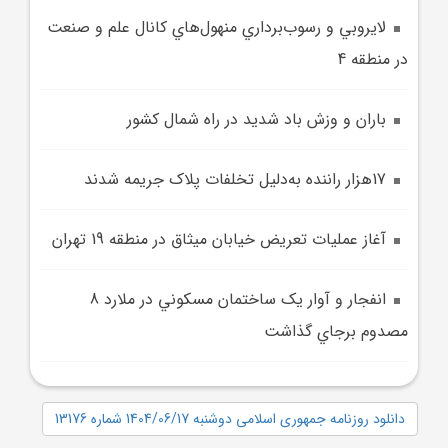
لايروبي و رسوب‌برداري منهول‌هاي کانال علم و صنعت
در منطقه 4
باران و وزش باد شديد در راه شمال کشور
17هزار راننده به‌دليل تخلفات پلاک جريمه شدند
آغاز عمليات تعريض خيابان ميثاق در منطقه 19 تهران
انفجار و آوار يک ساختمان مسکوني در ملارد 8
مصدوم برجاي گذاشت
دانلود روزنامه جمهوری اسلامی دوشنبه 1404/06/17 شماره 13176