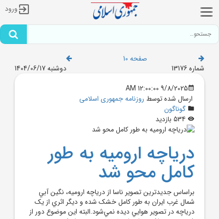
ورود
صفحه 10
شماره 13176
دوشنبه 1404/06/17
9/8/2025 12:00:00 AM
ارسال شده توسط
روزنامه جمهوری اسلامی
گوناگون
534 بازدید
درياچه اروميه به طور
کامل محو شد
براساس جديد‌ترين تصوير ناسا از درياچه اروميه، نگين آبي
شمال غرب ايران به طور کامل خشک شده و ديگر اثري از يک
درياچه در تصوير هوايي ديده نمي‌شود.البته اين موضوع دور از