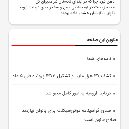
ذهن نبود چرا که در ابتداي تابستان نيز مديران کل
محيط‌زيست درباره خشکي کامل و 100 درصدي درياچه اروميه
تا پايان تابستان هشدار داده بودند.
عناوین این صفحه
نامه‌هاي شما
کشف 37 هزار ماينر و تشکيل 1373 پرونده طي 5 ماه
درياچه اروميه به طور کامل محو شد
صدور گواهينامه موتورسيکلت براي بانوان نيازمند
اصلاح قانون است