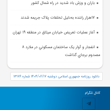
باران و وزش باد شديد در راه شمال کشور
17هزار راننده به‌دليل تخلفات پلاک جريمه شدند
آغاز عمليات تعريض خيابان ميثاق در منطقه 19 تهران
انفجار و آوار يک ساختمان مسکوني در ملارد 8
مصدوم برجاي گذاشت
دانلود روزنامه جمهوری اسلامی دوشنبه 1404/06/17 شماره 13176
کانال تلگرام