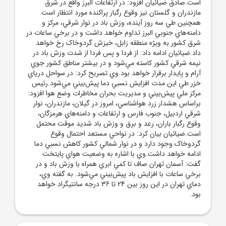
است.صادق ضيائيان افزود: در ارتفاعات البرز واقع در شرق
مازندران و گلستان نيز وقوع رگبار پراکنده مورد انتظار است.
همچنين طي سه روز آينده، وزش باد در نوار شرقي، مرکز و
دامنه‌هاي جنوبي البرز تداوم خواهد داشت و در برخي ساعات در
شرق کشور به ويژه منطقه زابل، خيزش گردوخاک رخ خواهد
داد.ضيائيان ادامه داد: از فردا و پس فردا از شدت وزش باد در
نيمه شرقي کشور کاسته مي‌شود و در بيشتر مناطق کشور جوي
آرام و پايدار برقرار خواهد بود.وي تصريح کرد: در سواحل درياي
خزر طي اين مدت افزايش نسبي دما پيش‌بيني مي‌شود.رئيس
مرکز ملي پيش‌بيني و مديريت بحران مخاطرات وضع هوا افزود:
براساس هشدار زرد هواشناسي، امروز در گيلان، مازندران، نوار
شرقي اردبيل، جنوب فارس و ارتفاعات و دامنه‌هاي هرمزگان،
وقوع رگبار باران، رعد و برق و وزش باد شديد موقت محتمل
است.ضيائيان بيان کرد: در نواحي مستعد احتمال وقوع
گردوخاک وجود دارد و در نوار شمالي کشور کاهش نسبي دما
ادامه خواهد داشت.وي با اشاره به وضعيت هواي پايتخت
گفت: آسمان تهران صاف تا کمي ابري همراه با وزش باد و در
برخي ساعات با افزايش باد پيش‌بيني مي‌شود. به گفته وي،
دماي تهران در اين روز بين 24 تا 36 درجه سانتيگراد خواهد
بود.