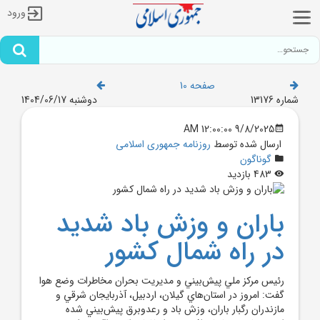
ورود
صفحه 10
شماره 13176
دوشنبه 1404/06/17
9/8/2025 12:00:00 AM
ارسال شده توسط
روزنامه جمهوری اسلامی
گوناگون
483 بازدید
باران و وزش باد شديد
در راه شمال کشور
رئيس مرکز ملي پيش‌بيني و مديريت بحران مخاطرات وضع هوا
گفت: امروز در استان‌هاي گيلان، اردبيل، آذربايجان شرقي و
مازندران رگبار باران، وزش باد و رعدوبرق پيش‌بيني شده