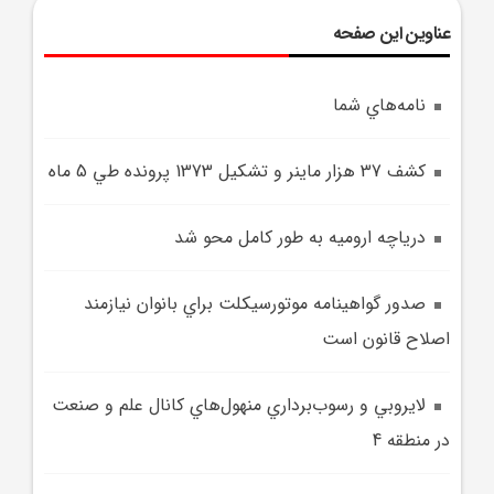
عناوین این صفحه
نامه‌هاي شما
کشف 37 هزار ماينر و تشکيل 1373 پرونده طي 5 ماه
درياچه اروميه به طور کامل محو شد
صدور گواهينامه موتورسيکلت براي بانوان نيازمند
اصلاح قانون است
لايروبي و رسوب‌برداري منهول‌هاي کانال علم و صنعت
در منطقه 4