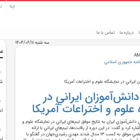
ایتا
تل
درباره ما
تماس با ما
سه شنبه 1404/06/11
عن
نامه جمهوری اسلامی
شو
 دانش‌آموزان ايراني در
علوم و اختراعات آمريکا
اس
انش‌آموزي ايران به نتايج موفق تيم‌هاي ايراني در نمايشگاه علوم و
تراعات آمريکا 2025 اشاره کرد و گفت: در اين دوره از رقابت‌ها، تيم‌هاي ايراني با ارائه
پروژه‌هايي نوآورانه و علمي موفق به کسب 13 مدال شدند.مهدي رشيدي‌جهان در گفتگو با
اخ