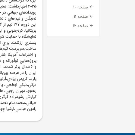
ايرنا به درخشش دانش‌آ
2025 اظهارداشت: نم
صفحه 10
صفحه 11
نخبگان و تيم‌هاي دانش
صفحه 12
بريتانيا، کره‌جنوبي و 
بستري ارزشمند براي ار
ساخت.سرپرست تيم‌هاي ع
و اختراعات آمريکا اشاره
و 6 مدال برنز شدند.
ايران را در عرصه بين‌
پارسا کريمي يزدي،آرتي
عزتي،نيکي ابطحي، پارس
رهجو، مهران رجبي، عل
کيارش رشيدزاده گرگري،
حياتي،محمدسام نعمتي‌
رادين عباسي،ارشيا چهر