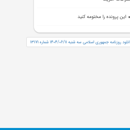
اين پرونده را مختومه کنيد
نلود روزنامه جمهوری اسلامی سه شنبه 1404/06/11 شماره 13171