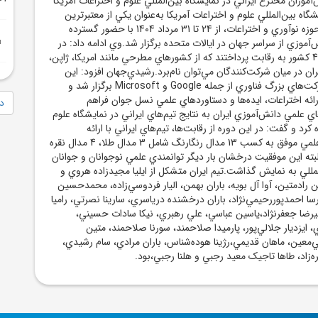
موزان مخترع ايراني در نمايشگاه بين‌المللي علوم و اختراعات آمريکا
ايشگاه بين‌المللي علوم و اختراعات آمريکا به‌عنوان يکي از معتبرترين
رويدادهاي جهاني در حوزه نوآوري و اختراعات، از 24 تا 31 مرداد 1404 با حضور گسترده
‌آموزي از سراسر جهان در ايالات متحده برگزار شد.وي ادامه داد: در
اين دوره، 177 تيم از 46 کشور به رقابت پرداختند که از کشورهاي مطرحي مانند امريکا، ژاپن،
ايران در ميان شرکت‌کنندگان مي‌توان نام‌برد.رشيدي‌جهان افزود: اين
نمايشگاه با حمايت شرکت‌هاي بزرگ فناوري از جمله Google و Microsoft برگزار شد و
ائه اختراعات، ايده‌ها و دستاوردهاي علمي نسل جوان فراهم
دا
لمي دانش‌آموزي ايران به نتايج تيم‌هاي ايراني در نمايشگاه علوم
 کرد و گفت: در اين دوره از رقابت‌ها، تيم‌هاي ايراني با ارائه
پروژه‌هايي نوآورانه و علمي موفق به کسب 13 مدال رنگارنگ شامل 3 مدال طلا، 4 مدال نقره
 البته اين موفقيت درخشان بار ديگر توانمندي علمي نوجوانان و جوانان
المللي به نمايش گذاشت.تيم ايران متشکل از ايليا مجيدزاده هروي و
ن رادمتين، آوا آل بويه، باران بهمن، اليار فردوسي‌زاده، محمدحسين
ا احمدپوررحيمي‌نژاد، باران درخشنده درياسري، سارينا نصرتي، راميا
يرضا جعفرنژاد،ياسين عباسي، علي رهبري، نيکا سادات حسيني،
 ايزديار جلالي‌پور، پارميدا صلاحمند، سورنا صلاحمند، متين
معين، ماهان قديمي،رژينا هوده‌شناس، باران مرادي، سام رشيدي،
ه‌زاد، طاها تاجيک معيد رجبي و هلنا رجبي،بود.