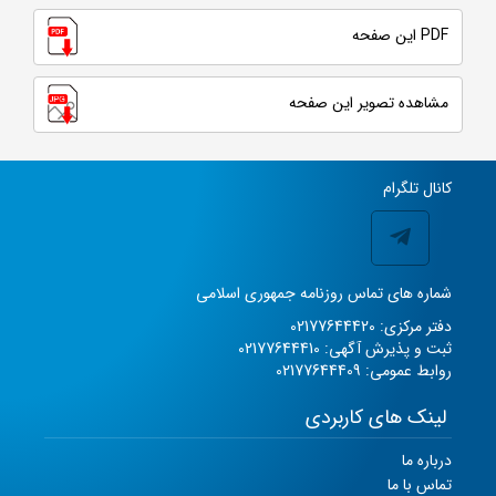
PDF این صفحه
مشاهده تصویر این صفحه
کانال تلگرام
شماره های تماس روزنامه جمهوری اسلامی
دفتر مرکزی: 02177644420
ثبت و پذیرش آگهی: 02177644410
روابط عمومی: 02177644409
لینک های کاربردی
درباره ما
تماس با ما