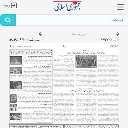
ورود
صفحه 5
شماره 13171
سه شنبه 1404/06/11