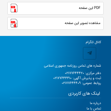
PDF این صفحه
مشاهده تصویر این صفحه
کانال تلگرام
شماره های تماس روزنامه جمهوری اسلامی
دفتر مرکزی: 02177644420
ثبت و پذیرش آگهی: 02177644410
روابط عمومی: 02177644409
لینک های کاربردی
درباره ما
تماس با ما