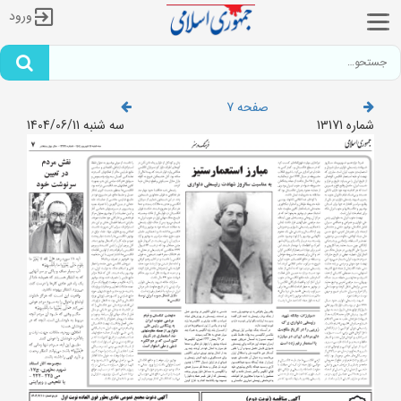
ورود
صفحه 7
شماره 13171
سه شنبه 1404/06/11