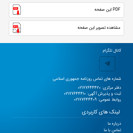
PDF این صفحه
مشاهده تصویر این صفحه
کانال تلگرام
شماره های تماس روزنامه جمهوری اسلامی
دفتر مرکزی: 02177644420
ثبت و پذیرش آگهی: 02177644410
روابط عمومی: 02177644409
لینک های کاربردی
درباره ما
تماس با ما