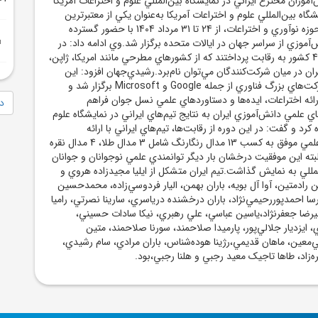
موزان مخترع ايراني در نمايشگاه بين‌المللي علوم و اختراعات آمريکا
ايشگاه بين‌المللي علوم و اختراعات آمريکا به‌عنوان يکي از معتبرترين
رويدادهاي جهاني در حوزه نوآوري و اختراعات، از 24 تا 31 مرداد 1404 با حضور گسترده
‌آموزي از سراسر جهان در ايالات متحده برگزار شد.وي ادامه داد: در
اين دوره، 177 تيم از 46 کشور به رقابت پرداختند که از کشورهاي مطرحي مانند امريکا، ژاپن،
ايران در ميان شرکت‌کنندگان مي‌توان نام‌برد.رشيدي‌جهان افزود: اين
نمايشگاه با حمايت شرکت‌هاي بزرگ فناوري از جمله Google و Microsoft برگزار شد و
ائه اختراعات، ايده‌ها و دستاوردهاي علمي نسل جوان فراهم
دا
لمي دانش‌آموزي ايران به نتايج تيم‌هاي ايراني در نمايشگاه علوم
 کرد و گفت: در اين دوره از رقابت‌ها، تيم‌هاي ايراني با ارائه
پروژه‌هايي نوآورانه و علمي موفق به کسب 13 مدال رنگارنگ شامل 3 مدال طلا، 4 مدال نقره
 البته اين موفقيت درخشان بار ديگر توانمندي علمي نوجوانان و جوانان
المللي به نمايش گذاشت.تيم ايران متشکل از ايليا مجيدزاده هروي و
ن رادمتين، آوا آل بويه، باران بهمن، اليار فردوسي‌زاده، محمدحسين
ا احمدپوررحيمي‌نژاد، باران درخشنده درياسري، سارينا نصرتي، راميا
يرضا جعفرنژاد،ياسين عباسي، علي رهبري، نيکا سادات حسيني،
 ايزديار جلالي‌پور، پارميدا صلاحمند، سورنا صلاحمند، متين
معين، ماهان قديمي،رژينا هوده‌شناس، باران مرادي، سام رشيدي،
ه‌زاد، طاها تاجيک معيد رجبي و هلنا رجبي،بود.