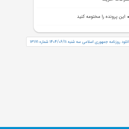
اين پرونده را مختومه کنيد
نلود روزنامه جمهوری اسلامی سه شنبه 1404/06/11 شماره 13171