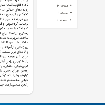
ايرنا به درخشش دانش‌آ
2025 اظهارداشت: نم
صفحه 10
صفحه 11
نخبگان و تيم‌هاي دانش
صفحه 12
بريتانيا، کره‌جنوبي و 
بستري ارزشمند براي ار
ساخت.سرپرست تيم‌هاي ع
و اختراعات آمريکا اشاره
و 6 مدال برنز شدند.
ايران را در عرصه بين‌
پارسا کريمي يزدي،آرتي
عزتي،نيکي ابطحي، پارس
رهجو، مهران رجبي، عل
کيارش رشيدزاده گرگري،
حياتي،محمدسام نعمتي‌
رادين عباسي،ارشيا چهر