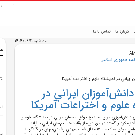
ایتا
تل
درباره ما
تماس با ما
سه شنبه 1404/06/11
عن
نامه جمهوری اسلامی
شو
 دانش‌آموزان ايراني در
علوم و اختراعات آمريکا
اس
انش‌آموزي ايران به نتايج موفق تيم‌هاي ايراني در نمايشگاه علوم و
تراعات آمريکا 2025 اشاره کرد و گفت: در اين دوره از رقابت‌ها، تيم‌هاي ايراني با ارائه
پروژه‌هايي نوآورانه و علمي موفق به کسب 13 مدال شدند.مهدي رشيدي‌جهان در گفتگو با
اخ