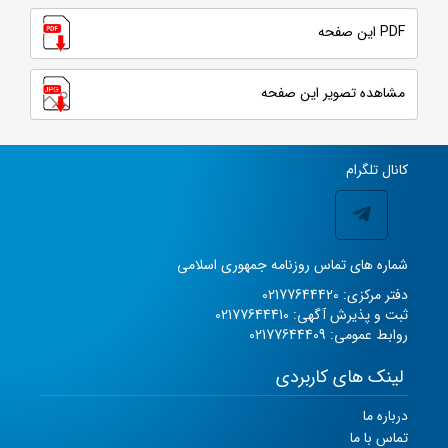
PDF این صفحه
مشاهده تصویر این صفحه
کانال تلگرام
شماره های تماس روزنامه جمهوری اسلامی
دفتر مرکزی: 02177644420
ثبت و پذیرش آگهی: 02177644410
روابط عمومی: 02177644409
لینک های کاربردی
درباره ما
تماس با ما