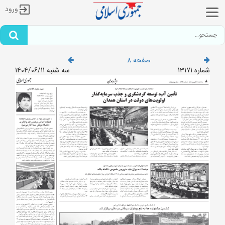
ورود
صفحه 8
شماره 13171
سه شنبه 1404/06/11