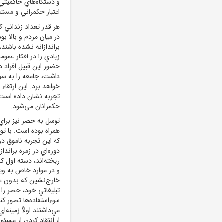
و دستگاه‌هاي حاکميتي 
اعتبار حکمراني و مستح
هر قدر تعداد زنداني ک
در ميان مردم و بالا ب
براندازانه نشده باشند
زيادي را در افکار عم
حضور اين قبيل افراد د
داشت، جامعه را به س
خواهد برد. اين ارتقاء
تجربه نشان داده است
حکمرانان مي‌شود.
توسل به حصر نيز براي 
دوره‌اي در زمره براند
ريخته‌اند، دسته اول ک
و در موارد خاص به ويژ
خارج‌نشين که بدون ه
تبليغاتي خود، حصر را 
سوء‌استفاده‌ها تصور 
مي‌داشتند اولاً زمينه‌
از انتقاد کردن از مسئ