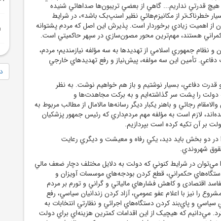
 هيچ قدرتي نداريم... گاهي از بعضي تريبون‌ها صداهائي شنيده
يار خطرناک‌تر از مکانيزم‌هائي نظير اسنپ‌بک باشد»، در شرايط
از اهميت زيادي برخوردار است. پذيرش اين اصل که مردم پشتوانه
مراني هستند، مهم‌ترين محور مصون‌سازي در سپهر حاکميتي است.
 و نظام جمهوري اسلامي از تهديدها به سه مؤلفه نيازمنديم؛ مردم،
دفاعي. تأمين اين سه مولفه، پيش‌نياز و رفع تهديدهاي خارجي
دا
و قدرت دفاعي، بسيار نوشتيم و باز هم خواهيم نوشت. به نظر
 دولت را پشت‌ سر گذاشته‌ايم و به برکت مجاهدت‌ها و
الامقام رجائي و باهنر يکبار ديگر رسانه‌ها مالامال از مطالب مربوط به
‌اند، لازم است به مؤلفه مهم مردم‌داري که رئيس‌ جمهور پزشکيان
لت بر آن تکيه کرده است بپردازيم.
ا در دو بخش بايد ديد، يکي رفاه و معيشت و ديگري رعايت
قوق شهروندي.
 مي‌توان در شرايط کنوني که دولت به دلايل مختلف دچار ضعف مالي
تگاه‌هاي حکمراني، قطع کردن بودجه‌هاي موسسات آويزان و
فاسد اقتصادی و کاهش فشارهاي مالياتي و گراني و تورم بر مردم
شروع را نيز با اعلام عفو عمومي، آزاد کردن زندانيان سياسي، رفع
سياسي و پاي‌بند کردن دستگاه‌هاي اجرائي و نظارتي انتخابات به
رد. مي‌دانيم که هيچيک از اين اقدامات کمترين هزينه‌اي براي دولت