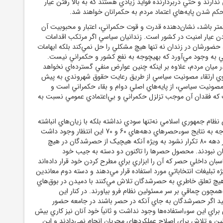
ندارند و حتي دربردارنده فوايد زيادي هستند که به بالا رفتن عيار
کم شدن پايه‌هاي اعتماد مردم به حکمرانان خواهند شد.
متر باشد، نشان‌دهنده قدرت و قوت حکمراني، اعتبار و محبوبيت آن
ودن عيار امنيت در کشور است. زندانيان سياسي اگر مرتکب اقدامات
، حضورشان در زندان نه تنها هيچ مشکلي را حل نمي‌کند بلکه ابهامات
ومي به وجود مي‌آورد که بهيچوجه به نفع کشور و حکمراني نيست.
ر ميان مردم، علاوه بر اينکه چنين عوارض منفي گسترده‌اي نخواهد
وي ارتقاء مصونيت سياسي از طريق رعايت حقوق شهروندي به پيش
 مصونيت سياسي، از پايه‌هاي اصلي دوام و بقاء حکمراني است و
 که فقدان آن موجب تزلزل حکمراني و بي‌اعتمادي عمومي نسبت به
نظام جمهوري اسلامي نه‌تنها سودي نداشته بلکه با زيان‌هاي انباشته
همراه بوده است. با توجه به نتايج سوء‌حصرهاي دهه‌هاي 60 و 70 اين انتظار وجود داشت
که اين تجربه ناموق در دهه 80 تکرار نشود به ويژه آنکه هيچيک از حصرشدگان در هيچ
ازان نبودند. محصول حصرها را تاکنون دو دسته به جيب خود
اسبان داخلي حصر که آن را ابزاري براي مطرح کردن خود قرار داده‌اند
ه تبليغات انتخاباتي مورد استفاده قرار مي‌دهند و دسته دوم معاندين
يچ تعلق خاطري به حصرشدگان تلاش مي‌کنند با دميدن در بوق‌هاي
همچون چماقي بر سر مسئولين نظام فرو بياورند. در کنار اين
کنيد اگر حصرشدگان به جاي آنکه در حصر باشند در جامعه حضور
اي براي اين سوء‌استفاده‌ها وجود نداشت و ثانياً خود آنان نيز کاري بيش
ولين و تلاش براي اصلاح عملکردهاي مجريان انجام نمي‌دادند و اين