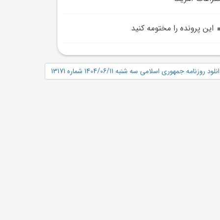
اين پرونده را مختومه کنيد
نلود روزنامه جمهوری اسلامی سه شنبه 1404/06/11 شماره 13171