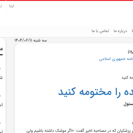
ایتا
تل
درباره ما
تماس با ما
سه شنبه 1404/06/11
عن
نامه جمهوری اسلامی
شو
ه را مختومه کنيد
سئول
اس
 پزشکيان که در مصاحبه اخير گفت: «اگر موشک داشته باشيم ولي
اخ