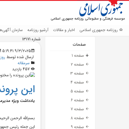
موسسه فرهنگی و مطبوعاتی روزنامه جمهوری اسلامی
روزنامه جمهوری اسلامی
اخبار و مقالات
آرشیو روزنامه
سازمان آگهی‌ها
شماره 13171
صفحات
9/3/2025 5:19:41 PM
صفحه 1
ارسال شده توسط
روز
سرمقاله
صفحه 2
457 بازدید
صفحه 3
صفحه 4
اين پروند
صفحه 5
صفحه 6
يادداشت ويژه مديرم
صفحه 7
بسم‌الله الرحمن الرحيم
صفحه 8
اين جمله رئيس ‌جمهور
صفحه 9