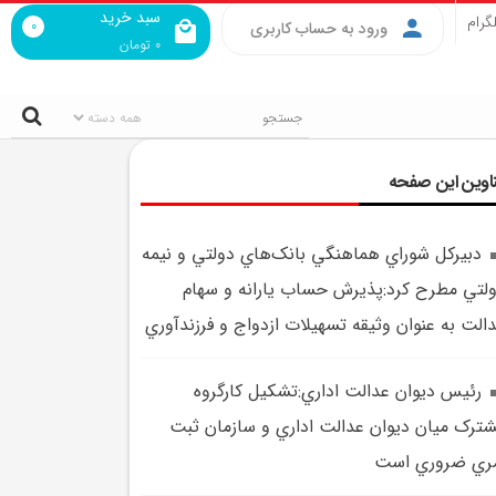
سبد خرید
گرام
0
ورود به حساب کاربری
0
تومان
اوین این صفحه
دبيرکل شوراي هماهنگي بانک‌هاي دولتي و نيمه
لتي مطرح کرد:پذيرش حساب يارانه و سهام
الت به عنوان وثيقه تسهيلات ازدواج و فرزندآوري
رئيس ديوان عدالت اداري:تشکيل کارگروه
ترک ميان ديوان عدالت اداري و سازمان ثبت
ري ضروري است