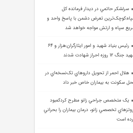
سرلشکر حاتمي در ديدار فرمانده کل
اه:کوچک‌ترين تعرض دشمن با پاسخ واحد و
يع سپاه و ارتش مواجه خواهد شد
رئيس بنياد شهيد و امور ايثارگران:هزار و 64
 جنگ 12 روزه احراز شهادت شدند
هلال احمر از تحويل داروهاي تک‌نسخه‌اي در
ل سکونت به بيماران خاص خبر داد
يک متخصص جراحي زانو مطرح کردکمبود
وتزهاي تخصصي زانو، درمان بيماران را بحراني
ده است