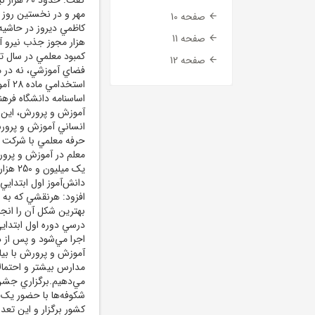
مهر و در نخستين روز
صفحه 10
صفحه 11
هزار مجوز جذب نيرو 
کمبود معلمي در سال ت
صفحه 12
فضاي آموزشي، نه در مد
اساسنامه دانشگاه فرهنگ
آموزش و پرورش، اين ا
انساني آموزش و پرورش 
حرفه معلمي با شرکت در
معلم در آموزش و پرور
يک ميل
دانش‌آموز اول ابتدايي
افزود: هرنقشي که به و
بهترين شکل آن را انج
درسي دوره اول ابتدا
اجرا مي‌شود و پس از د
آموزش و پرورش با بيان
مدارس بيشتر و احتمالا 
کشور برگزار و اين تع