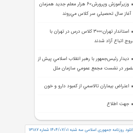
وزيرآموزش وپرورش:60 هزار معلم جديد همزمان
 آغاز سال تحصيلي سر کلاس مي‌روند
استاندار تهران:3000 کلاس درس در تهران با
وج اتباع آزاد شدند
ديدار رئيس‌جمهور با رهبر انقلاب اسلامي پيش از
ور در نشست مجمع عمومي سازمان ملل
اعتراض بيماران تالاسمي از کمبود دارو و خون
جهت اطلاع
نلود روزنامه جمهوری اسلامی سه شنبه 1404/07/01 شماره 13187