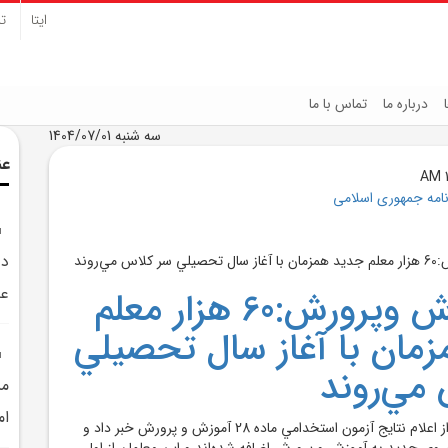
ایتا
تل
درباره ما
تماس با ما
سه شنبه 1404/07/01
عن
نامه جمهوری اسلامی
دو
عد
وزيرآموزش وپرورش:60 هزار معلم
مان با آغاز سال تحصيلي
مي‌روند
مش
ام
وزير آموزش وپرورش از اعلام نتايج آزمون استخدامي ماده 28 آموزش و پرورش خبر داد و
د 60 هزار نيروي جديد به آموزش و پرورش اضافه شده‌اند و اين معلمان از اول