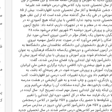
 از سال تحصيلي جديد وارد کلاس‌هاي درس خواهند شد.عليرضا
کاظمي ديروز در حاشيه جشن شکوفه‌ها و آغاز سال تحصيلي جديد اظهارداشت: بيش از 85
آموزشي در طي يک سال گذشته صادر شده است که از اين نظر، هيچ
سپ
حصيلي جديد وجود ندارد.کاظمي با بيان اينکه هيچ کمبودي نه در
سر
رسه، نه در معلم و نه در تجهيزات داريم، ادامه داد: نتايج آزمون
استخدامي ماده 28 آموزش و پرورش امروز دوشنبه 31 شهريور اعلام مي‌شود.ماده 28
يان به‌عنوان يک راهکار مؤثر در تأمين نيروي انساني مورد نياز
مکان را فراهم مي‌آورد که در صورت عدم تکميل سهميه نيروي
از طريق دانشجويان اين دانشگاه، علاقمندان ساير دانشگاه‌ها به
شهيد
 آزمون استخدامي و دوره‌هاي يک‌ساله دانشگاه فرهنگيان، به عنوان
ش استخدام شوند.وزير آموزش و پرورش با بيان اينکه امروز بيش از
يون و 250 هزار دانش‌آموز پايه اول ابتدايي وارد فضاي مدارس شدند، گفت:
 شور و شوق بيشتري دارد.کاظمي درباره برگزاري جشن ملي ايرانيان
مح
زارت آموزش و پرورش سپرده شود، در هر زمينه‌اي که باشد، به
ام خواهيم داد.وي درباره تغييرات کتب درسي نيز اظهارداشت: کتب
يي بازنگري، تدوين و چاپ شده و به طور آزمايشي در هشت مدرسه
ريافت بازخوردها، سال آينده مشکلات آن را برطرف مي‌کنيم.وزير
 اينکه پايه اول ابتدايي بسيار مهم است، تصريح کرد: سال آينده در
پر
در يک‌ فرايند سه ساله در کل کشور، دوره اول ابتدايي را تغيير
مي‌دهيم.برگزاري جشن شکوفه‌ها با حضور يک ميليون و 257 نوآموز در کلاس درسجشن
کر
شکوفه‌ها با حضور يک ميليون و 257 هزار دانش‌آموز کلاس اولي ديروز در مدارس سراسر
داد دانش‌آموز سر کلاس‌هاي درس حاضر شدند.در سال تحصيلي جديد