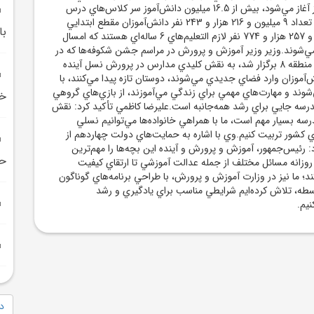
که بطور رسمي از امروز آغاز مي‌شود، بيش از 16.5 ميليون دانش‌آموز سر کلاس‌هاي درس
حاضر مي‌شوند، از اين تعداد 9 ميليون و 216 هزار و 243 نفر دانش‌آموزان مقطع ابتدايي
با
هستند که يک ميليون و 257 هزار و 774 نفر لازم التعليم‌هاي 6 ساله‌اي هستند که امسال
 مي‌شوند.وزير وزير آموزش و پرورش در مراسم جشن شکوفه‌ها که در
مدرسه شاهد ابن سينا منطقه 8 برگزار شد، به نقش کليدي مدارس در پرورش نسل آينده
نش‌آموزان وارد فضاي جديدي مي‌شوند، دوستان تازه پيدا مي‌کنند، با
شوند و مهارت‌هاي مهمي براي زندگي مي‌آموزند، از بازي‌هاي گروهي
خر
رسه جايي براي رشد همه‌جانبه است.عليرضا کاظمي تأکيد کرد: نقش
درسه بسيار مهم است، ما با همراهي خانواده‌ها مي‌توانيم نسلي
اي کشور تربيت کنيم.وي با اشاره به حمايت‌هاي دولت چهاردهم از
 رئيس‌جمهور، آموزش و پرورش و آينده اين بچه‌ها را مهم‌ترين
حض
روزانه مسائل مختلف از جمله عدالت آموزشي تا ارتقاي کيفيت
د؛ ما نيز در وزارت آموزش و پرورش، با طراحي برنامه‌هاي گوناگون
وسطه، تلاش کرده‌ايم شرايطي مناسب براي يادگيري و رشد
نيم.
دا