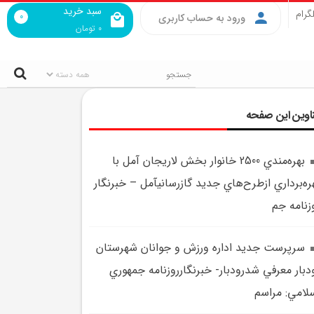
سبد خرید
گرام
0
ورود به حساب کاربری
0
تومان
اوین این صفحه
بهره‌مندي 2500 خانوار بخش لاريجان آمل با
ره‌برداري ازطرح‌هاي جديد گازرسانيآمل – خبرنگار
زنامه جم
سرپرست جديد اداره ‌ورزش و جوانان شهرستان
دبار معرفي شدرودبار- خبرنگارروزنامه جمهوري
لامي: مراسم