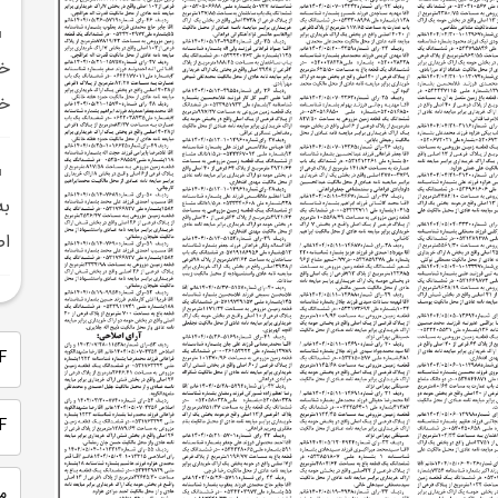
خب
به
اص
PDF 
PDF
م