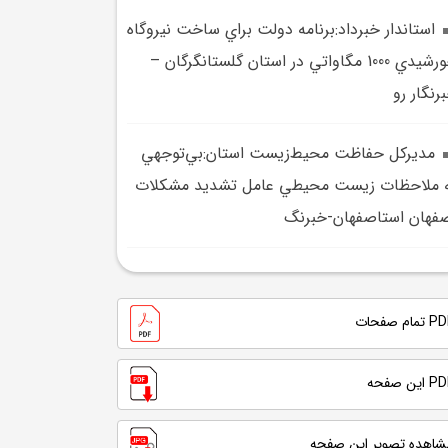
استاندار خبرداد:برنامه دولت براي ساخت نيروگاه
خورشيدي 1000 مگاواتي در استان گلستانگرگان –
رنگار رو
مديرکل حفاظت محيط‌زيست استان:بي‌توجهي
 ملاحظات زيست محيطي عامل تشديد مشکلات
فهان استاصفهان-خبرنگ
تمام صفحات
 این صفحه
شاهده تصویر این صفحه