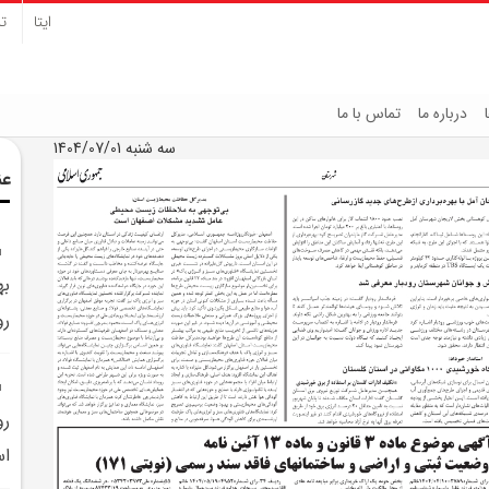
ایتا
تل
درباره ما
تماس با ما
سه شنبه 1404/07/01
عن
به
رو
رو
اس