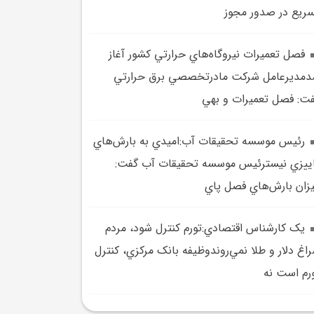
ريع در صدور مجوز
فصل تعميرات نيروگاه‌هاي حرارتي کشور آغاز
مديرعامل شرکت مادرتخصصي برق حرارتي
ت: فصل تعميرات و بهي
رئيس موسسه تحقيقات آب:اميدي به بارش‌هاي
ييزي نيسترئيس موسسه تحقيقات آب گفت:
زان بارش‌هاي فصل پاي
يک کارشناس اقتصادي:تورم کنترل شود، مردم
اغ دلار و طلا نمي‌روندوظيفه بانک مرکزي، کنترل
رم است نه