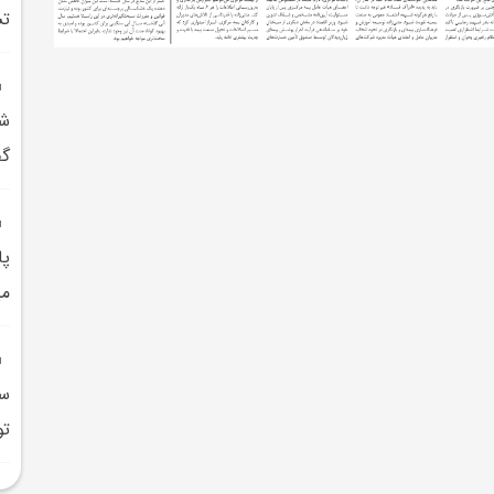
تس
شد
گف
پا
مي
سر
تو