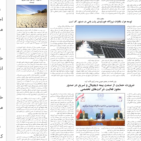
اج
مي
خا
ان
خو
مه
کر