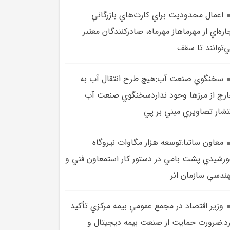
اعمال محدوديت براي کارت‌هاي بازرگاني
اره‌اي از مهرماهاز مهرماه، صادرکنندگان معتبر
‌توانند تا سقف
سخنگوي صنعت آب:هيچ طرح انتقال آب به
رج از مرزها وجود نداردسخنگوي صنعت آب
تشار تصاويري مبني بر پي
معاون ساتبا:توسعه هزار مگاوات نيروگاه
رشيدي پشت بامي در دستور کار استمعاون فني و
ندسي سازمان انر
وزير اقتصاد در مجمع عمومي بيمه مرکزي تأکيد
د:ضرورت حمايت از صنعت بيمه ديجيتال و