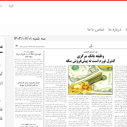
ایتا
تل
درباره ما
تماس با ما
سه شنبه 1404/07/01
عن
آم
اع
ش