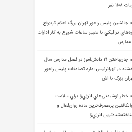
ت 1108 نفر
جانشين پليس راهور تهران بزرگ اعلام کرد:رفع
ه‌هاي ترافيکي با تغيير ساعات شروع به کار ادارات
مدارس
جان‌باختن 21 دانش‌آموز در فصل مدارس سال
شته در تهرانرئيس اداره تصادفات پليس راهور
ران بزرگ با اش
خطر نوشيدني‌هاي انرژي‌زا براي سلامت
انکافئين پرمصرف‌ترين ماده روان‌فعال و
اخته‌شده‌ترين انرژي‌زا