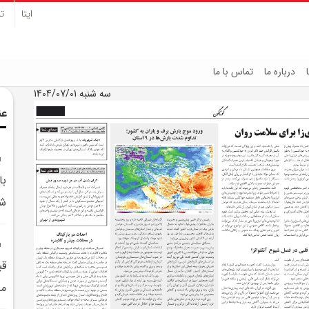
ایتا
تل
درباره ما
تماس با ما
سه شنبه 1404/07/01
عن
با
شه
قب
مص