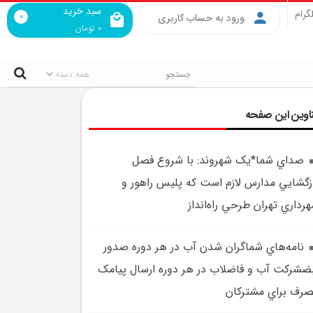
سبد خرید
گرام
0
ورود به حساب کاربری
0
تومان
اوین این صفحه
صداي شما*يک شهروند: با شروع فصل
زگشايي مدارس لازم است که پليس راهور و
رداري تهران طرحي راه‌انداز
نامه‌هاي شماگران شدن آب در هر دوره صدور
ضشرکت آب و فاضلاب در هر دوره ارسال پيامک
رف براي مشترکان