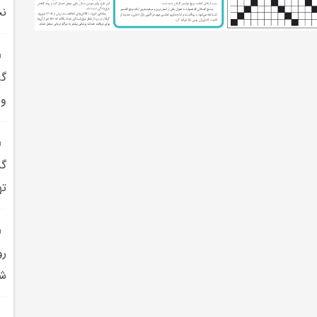
نجا
گر
و 
گذ
ته
رو
شن