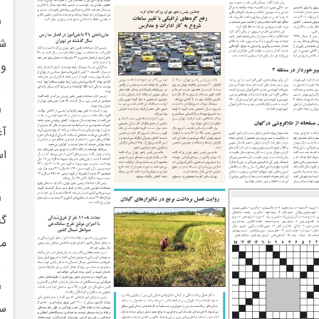
و 
آغ
اس
گل
مح
سا