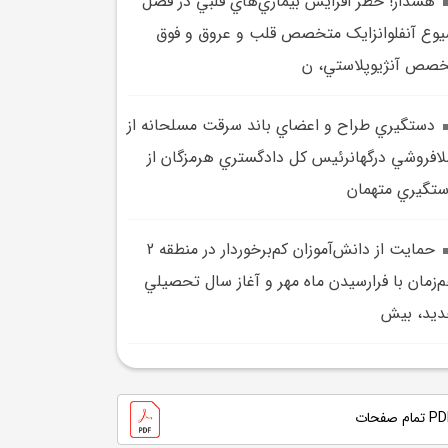
هشدار! خطر افزايش بيماري‌هاي قلبي در فصل
وع آنفلوانزايک متخصص قلب و عروق و فوق
صص آنژيوپلاستي، ن
دستگيري طراح و اعضاي باند سرقت مسلحانه از
افروشي درگهانرئيس کل دادگستري هرمزگان از
تگيري متهمان
حمايت از دانش‌آموزان کم‌برخوردار در منطقه 2
‌زمان با فرارسيدن ماه مهر و آغاز سال تحصيلي
يد، بيش
تمام صفحات