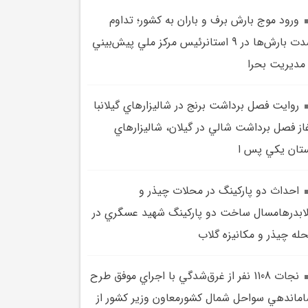
ورود موج بارش‌ برف و باران به کشور؛ تداوم
شدت بارش‌ها در 9 استانرئيس مرکز ملي پيش‌بيني
مديريت بحرا
روايت فصل برداشت برنج در شاليزارهاي گيلانبا
از فصل برداشت شالي در گيلان، شاليزارهاي
تان يکي پس ا
احداث دو پارکينگ در محلات چيذر و
ابدرهامسال ساخت دو پارکينگ شهيد عسگري در
له چيذر و مکانيزه گلاب
نجات 1108 نفر از غرق‌شدگي با اجراي موفق طرح
ماندهي سواحل شمال کشورمعاون وزير کشور از