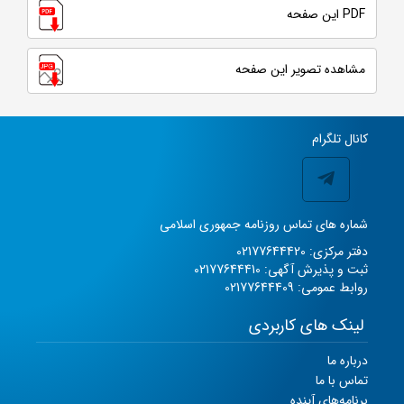
PDF این صفحه
مشاهده تصویر این صفحه
کانال تلگرام
شماره های تماس روزنامه جمهوری اسلامی
دفتر مرکزی: 02177644420
ثبت و پذیرش آگهی: 02177644410
روابط عمومی: 02177644409
لینک های کاربردی
درباره ما
تماس با ما
برنامه‌های آینده