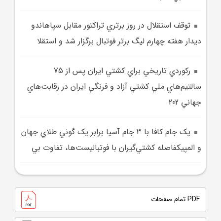
توقف استقلال در روز برتري تراکتور مقابل سپاهاندو
ديدار هفته چهارم ليگ برتر فوتبال برگزار شد و استقلا
رکوردي تاريخي براي کشتي ايران پس از 75
سالتيم‌هاي ملي کشتي آزاد و فرنگي ايران در رقابت‌هاي
جهاني 202
يک جام کافا با 3 جام آسيا برابر يک گوني طلاي جهان
و المپيکفاصله کشتي‌گيران با فوتباليست‌ها، تفاوت بي
PDF تمام صفحات