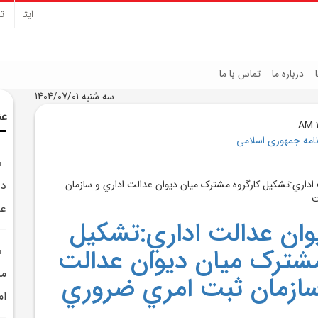
ایتا
تل
درباره ما
تماس با ما
سه شنبه 1404/07/01
عن
نامه جمهوری اسلامی
دو
عد
ان عدالت اداري:تشکيل
مشترک ميان ديوان عدالت
مش
سازمان ثبت امري ضروري
ام