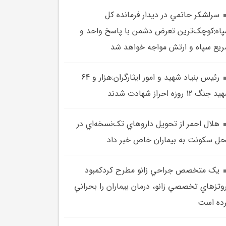
سرلشکر حاتمي در ديدار فرمانده کل
اه:کوچک‌ترين تعرض دشمن با پاسخ واحد و
يع سپاه و ارتش مواجه خواهد شد
رئيس بنياد شهيد و امور ايثارگران:هزار و 64
 جنگ 12 روزه احراز شهادت شدند
هلال احمر از تحويل داروهاي تک‌نسخه‌اي در
ل سکونت به بيماران خاص خبر داد
يک متخصص جراحي زانو مطرح کردکمبود
وتزهاي تخصصي زانو، درمان بيماران را بحراني
ده است