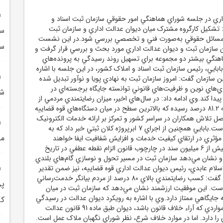
ري در جلسه شوراي هماهنگي امور حقوقي سازمان ثبت اسناد و
: تشکيل کارگروه مشترک ميان ديوان عدالت اداري و سازمان ثبت
سپ
مسائل حقوقي به‌صورت فني و تخصصي بررسي شود.در اين نشست
سر
سازمان ثبت و ديوان عدالت اداري مورد بحث و بررسي قرار گرفت و
هنگي بيشتر دو مجموعه براي تسهيل روند رسيدگي به پرونده‌هاي
ايي، رئيس سازمان ثبت اسناد و املاک کشور، در اين جلسه با اشاره
ن سازمان گفت: امروز سازمان ثبت به نهادي پويا و نوآور تبديل شده
اوري‌هاي نوين و ظرفيت‌هاي قانوني توانسته جايگاه برجسته‌اي در
شهيد
دا کند.وي ادامه داد: در سال‌هاي اخير، ميزان رضايتمندي مردمي از
خدمات سازمان ثبت به 81.2 درصد رسيده که بالاترين سطح در ميان دستگاه‌هاي قوه قضاييه
 تلاش همکاران در سراسر کشور و تمرکز بر ارائه خدمات الکترونيک
و سريع به شهروندان است.بابايي همچنين از اجراي 7 ابرپروژه کلان ثبتي خبر داد که به
مح
ثري در ارتقاي کيفيت خدمات و افزايش شفافيت ايفا خواهند
کرد.وي افزود: صدور بيش از 6 ميليون سند در چارچوب قانون الزام نقطه عطفي در تاريخ
 نشان مي‌دهد سازمان ثبت در مسير تحول و نوسازي گام‌هاي بلندي
لام عابدي، رئيس ديوان عدالت اداري قوه قضاييه، نيز ضمن تقدير
از خدمات سازمان ثبت گفت: کسب رضايتمندي بالاي 80 درصد از مردم بيانگر خدمت‌رساني
پر
ست. اين موفقيت ارزشمند نشان مي‌دهد که سازمان ثبت در ميان
 جايگاهي ممتاز دارد.وي با اشاره به رويکرد ديوان عدالت در رسيدگي
کر
به پرونده‌ها گفت: در مواردي که آراء خلاف قانون باشد، ديوان طبق ماده 91 قانون عدالت
 را دارد. اما در موارد خلاف شرع، نظر شوراي نگهبان ملاک عمل است.