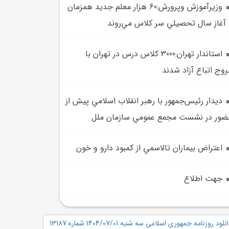
وزيرآموزش وپرورش:60 هزار معلم جديد همزمان
 آغاز سال تحصيلي سر کلاس مي‌روند
استاندار تهران:3000 کلاس درس در تهران با
وج اتباع آزاد شدند
ديدار رئيس‌جمهور با رهبر انقلاب اسلامي پيش از
ور در نشست مجمع عمومي سازمان ملل
اعتراض بيماران تالاسمي از کمبود دارو و خون
جهت اطلاع
نلود روزنامه جمهوری اسلامی سه شنبه 1404/07/01 شماره 13187