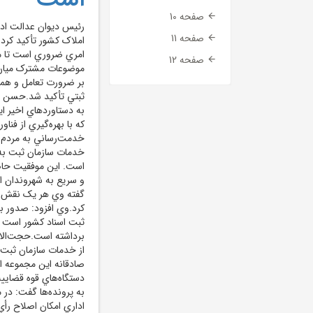
صفحه 10
رئيس ديوان عدالت ادا
صفحه 11
املاک کشور تأکيد کرد
امري ضروري است تا 
صفحه 12
موضوعات مشترک ميان 
بر ضرورت تعامل و هما
ثبتي تأکيد شد.حسن باب
به دستاوردهاي اخير اي
که با بهره‌گيري از فن
خدمت‌رساني به مردم پي
است. اين موفقيت حاصل
گفته وي هر يک نقش مؤ
ثبت اسناد کشور است و
برداشته است.حجت‌الاس
صادقانه اين مجموعه ا
دستگاه‌هاي قوه قضاييه
اداري امکان اصلاح رأي