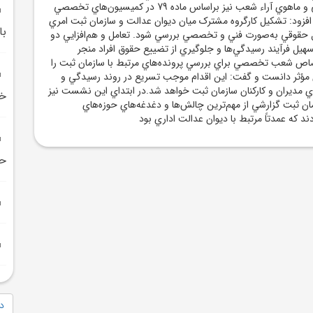
همچنين ايرادات شکلي و ماهوي آراء شعب نيز براساس ماده 79 در کميسيون‌هاي تخصصي
فزود: تشکيل کارگروه مشترک ميان ديوان عدالت و سازمان ثبت امري
با
حقوقي به‌صورت فني و تخصصي بررسي شود. تعامل و هم‌افزايي دو
هيل فرآيند رسيدگي‌ها و جلوگيري از تضييع حقوق افراد منجر
صاص شعب تخصصي براي بررسي پرونده‌هاي مرتبط با سازمان ثبت را
ي مؤثر دانست و گفت: اين اقدام موجب تسريع در روند رسيدگي و
اي مديران و کارکنان سازمان ثبت خواهد شد.در ابتداي اين نشست نيز
خر
ان ثبت گزارشي از مهم‌ترين چالش‌ها و دغدغه‌هاي حوزه‌هاي
 که عمدتاً مرتبط با ديوان عدالت اداري بود
حض
دا