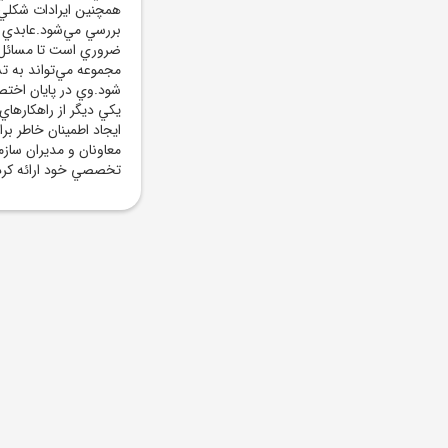
بررسي مي‌شود.عابدي ا
ضروري است تا مسائل 
مجموعه مي‌تواند به تس
شود.وي در پايان اخت
يکي ديگر از راهکارها
ايجاد اطمينان خاطر بر
معاونان و مديران سازم
تخصصي خود ارائه کردند