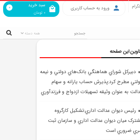
سبد خرید
گرام
0
ورود به حساب کاربری
0
تومان
اوین این صفحه
دبيرکل شوراي هماهنگي بانک‌هاي دولتي و نيمه
لتي مطرح کرد:پذيرش حساب يارانه و سهام
الت به عنوان وثيقه تسهيلات ازدواج و فرزندآوري
رئيس ديوان عدالت اداري:تشکيل کارگروه
ترک ميان ديوان عدالت اداري و سازمان ثبت
ري ضروري است