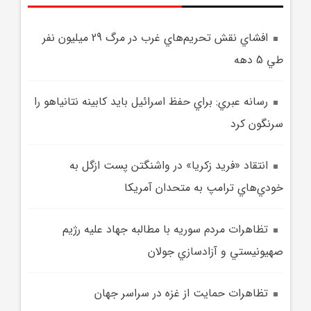
افشاي نقش تحريم‌هاي غرب در مرگ 29 ميليون نفر
طي 5 دهه
رسانه عبري: براي حفظ اسرائيل بايد کابينه نتانياهو را
سرنگون کرد
انتقاد «فريد زکريا» در واشنگتن پست ازگل به
خودي‌هاي ترامپ به متحدان آمريکا
تظاهرات مردم سوريه با مطالبه جهاد عليه رژيم
صهيونيستي و آزادسازي جولان
تظاهرات حمايت از غزه در سراسر جهان