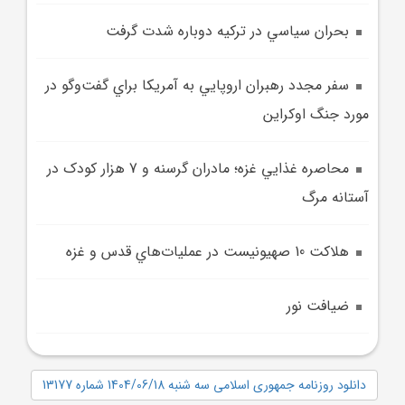
بحران سياسي در ترکيه دوباره شدت گرفت
سفر مجدد رهبران اروپايي به آمريکا براي گفت‌وگو در
مورد جنگ اوکراين
محاصره غذايي غزه؛ مادران گرسنه و 7 هزار کودک در
آستانه مرگ
هلاکت 10 صهيونيست در عمليات‌هاي قدس و غزه
ضيافت نور
دانلود روزنامه جمهوری اسلامی سه شنبه 1404/06/18 شماره 13177