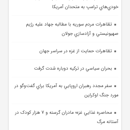
خودي‌هاي ترامپ به متحدان آمريکا
تظاهرات مردم سوريه با مطالبه جهاد عليه رژيم
صهيونيستي و آزادسازي جولان
تظاهرات حمايت از غزه در سراسر جهان
بحران سياسي در ترکيه دوباره شدت گرفت
سفر مجدد رهبران اروپايي به آمريکا براي گفت‌وگو در
مورد جنگ اوکراين
محاصره غذايي غزه؛ مادران گرسنه و 7 هزار کودک در
آستانه مرگ