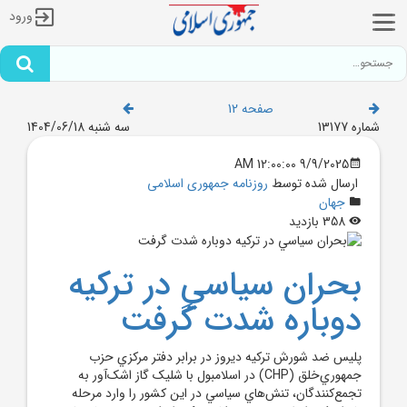
ورود
صفحه 12
شماره 13177
سه شنبه 1404/06/18
9/9/2025 12:00:00 AM
ارسال شده توسط
روزنامه جمهوری اسلامی
جهان
358 بازدید
بحران سياسي در ترکيه
دوباره شدت گرفت
پليس ضد شورش ترکيه ديروز در برابر دفتر مرکزي حزب
جمهوري‌خلق (CHP) در اسلامبول با شليک گاز اشک‌آور به
تجمع‌کنندگان، تنش‌هاي سياسي در اين کشور را وارد مرحله