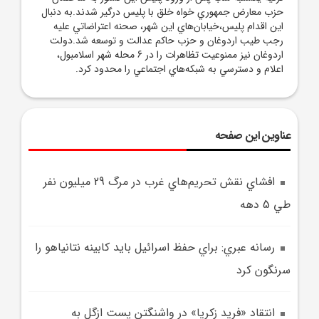
حزب معارض جمهوري خواه خلق با پليس درگير شدند.به دنبال
اين اقدام پليس،خيابان‌هاي اين شهر، صحنه اعتراضاتي عليه
رجب طيب اردوغان و حزب حاکم عدالت و توسعه شد.دولت
اردوغان نيز ممنوعيت تظاهرات را در 6 محله شهر اسلامبول،
اعلام و دسترسي به شبکه‌هاي اجتماعي را محدود کرد.
عناوین این صفحه
افشاي نقش تحريم‌هاي غرب در مرگ 29 ميليون نفر
طي 5 دهه
رسانه عبري: براي حفظ اسرائيل بايد کابينه نتانياهو را
سرنگون کرد
انتقاد «فريد زکريا» در واشنگتن پست ازگل به