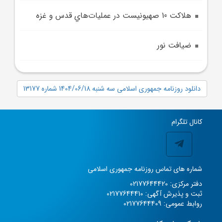
هلاکت 10 صهيونيست در عمليات‌هاي قدس و غزه
ضيافت نور
دانلود روزنامه جمهوری اسلامی سه شنبه 1404/06/18 شماره 13177
کانال تلگرام
شماره های تماس روزنامه جمهوری اسلامی
دفتر مرکزی: 02177644420
ثبت و پذیرش آگهی: 02177644410
روابط عمومی: 02177644409