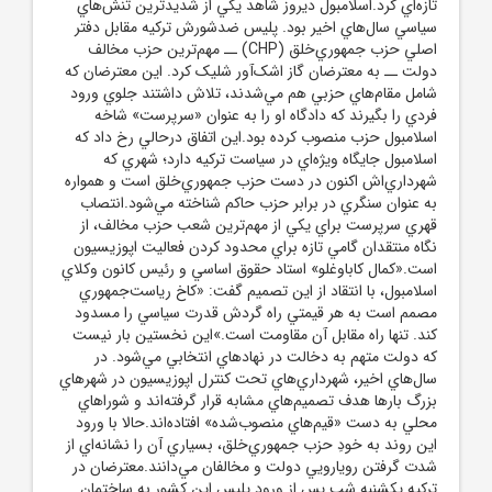
تازه‌اي کرد.اسلامبول ديروز شاهد يکي از شديدترين تنش‌هاي
سياسي سال‌هاي اخير بود. پليس ضدشورش ترکيه مقابل دفتر
اصلي حزب جمهوري‌خلق (CHP) ــ مهم‌ترين حزب مخالف
دولت ــ به معترضان گاز اشک‌آور شليک کرد. اين معترضان که
شامل مقام‌هاي حزبي هم مي‌شدند، تلاش داشتند جلوي ورود
فردي را بگيرند که دادگاه او را به عنوان «سرپرست» شاخه
اسلامبول حزب منصوب کرده بود.اين اتفاق درحالي رخ داد که
اسلامبول جايگاه ويژه‌اي در سياست ترکيه دارد؛ شهري که
شهرداري‌اش اکنون در دست حزب جمهوري‌خلق است و همواره
به عنوان سنگري در برابر حزب حاکم شناخته مي‌شود.انتصاب
قهري سرپرست براي يکي از مهم‌ترين شعب حزب مخالف، از
نگاه منتقدان گامي تازه براي محدود کردن فعاليت اپوزيسيون
است.«کمال کاباوغلو» استاد حقوق اساسي و رئيس کانون وکلاي
اسلامبول، با انتقاد از اين تصميم گفت: «کاخ رياست‌جمهوري
مصمم است به هر قيمتي راه گردش قدرت سياسي را مسدود
کند. تنها راه مقابل آن مقاومت است.»اين نخستين بار نيست
که دولت متهم به دخالت در نهادهاي انتخابي مي‌شود. در
سال‌هاي اخير، شهرداري‌هاي تحت کنترل اپوزيسيون در شهرهاي
بزرگ بارها هدف تصميم‌هاي مشابه قرار گرفته‌اند و شوراهاي
محلي به دست «قيم‌هاي منصوب‌شده» افتاده‌اند.حالا با ورود
اين روند به خودِ حزب جمهوري‌خلق، بسياري آن را نشانه‌اي از
شدت گرفتن رويارويي دولت و مخالفان مي‌دانند.معترضان در
ترکيه يکشنبه شب پس از ورود پليس اين کشور به ساختمان