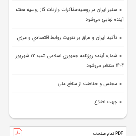
سفير ايران در روسيه:مذاکرات واردات گاز روسيه هفته
آينده نهايي مي‌شود
تأکيد ايران و عراق بر تقويت روابط اقتصادي و مرزي
شماره آينده روزنامه جمهوری اسلامی شنبه 22 شهريور
1404 منتشر مي‌شود
مجلس و حفاظت از منافع ملي
جهت اطلاع
PDF تمام صفحات