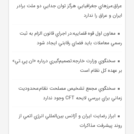
عراق:مرزهاي جغرافيايي هرگز توان جدايي دو ملت برادر
ايران و عراق را ندارد
معاون اول قوه قضاييه:در اجراي قانون الزام به ثبت
رسمي معاملات بايد فضاي رقابتي ايجاد شود
سخنگوي وزارت خارجه:تصميم‌گيري درباره «ان.‌پي.‌تي»
بر عهده کل نظام است
سخنگوي مجمع تشخيص مصلحت نظام:محدوديت
زماني براي بررسي لايحه CFT وجود ندارد
ابراز رضايت ايران و آژانس بين‌المللي انرژي اتمي از
روند پيشرفت مذاکرات