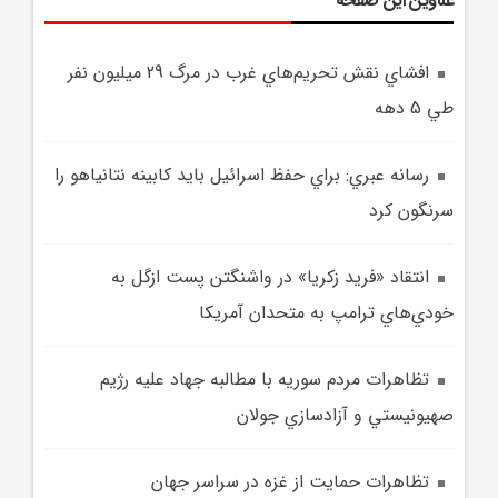
عناوین این صفحه
افشاي نقش تحريم‌هاي غرب در مرگ 29 ميليون نفر
طي 5 دهه
رسانه عبري: براي حفظ اسرائيل بايد کابينه نتانياهو را
سرنگون کرد
انتقاد «فريد زکريا» در واشنگتن پست ازگل به
خودي‌هاي ترامپ به متحدان آمريکا
تظاهرات مردم سوريه با مطالبه جهاد عليه رژيم
صهيونيستي و آزادسازي جولان
تظاهرات حمايت از غزه در سراسر جهان