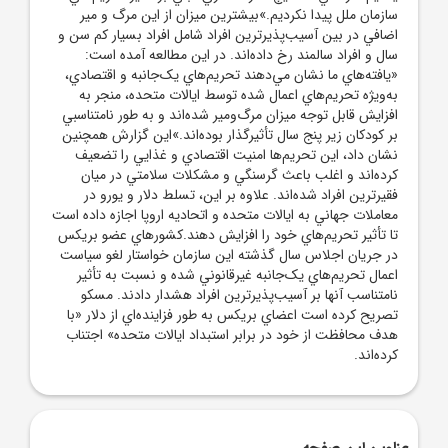
سازمان ملل پيدا نکرديم.»بيشترين ميزان از اين مرگ و مير
اضافي در بين آسيب‌پذيرترين افراد شامل افراد بسيار کم سن و
سال و افراد سالمند رخ داده‌اند. در اين مطالعه آمده است:
«يافته‌هاي ما نشان مي‌دهند تحريم‌هاي يک‌جانبه و اقتصادي،
به‌ويژه تحريم‌هاي اعمال شده توسط ايالات متحده، منجر به
افزايش قابل توجه ميزان مرگ‌ومير شده‌اند و به طور نامتناسبي
بر کودکان زير پنج سال تأثيرگذار بوده‌اند.»اين گزارش همچنين
نشان داد، اين تحريم‌ها امنيت اقتصادي و غذايي را تضعيف
کرده‌اند و اغلب باعث گرسنگي و مشکلات سلامتي در ميان
فقيرترين افراد شده‌اند. علاوه بر اين، تسلط دلار و يورو در
معاملات جهاني به ايالات متحده و اتحاديه اروپا اجازه داده است
تا تأثير تحريم‌هاي خود را افزايش دهند.کشورهاي عضو بريکس
در جريان اجلاس سال گذشته اين سازمان خواستار لغو سياست
اعمال تحريم‌هاي يک‌جانبه غيرقانوني شده و نسبت به تأثير
نامتناسب آنها بر آسيب‌پذيرترين افراد هشدار دادند. مسکو
تصريح کرده است اعضاي بريکس به طور فزاينده‌اي از دلار «با
هدف محافظت از خود در برابر استبداد ايالات متحده» اجتناب
کرده‌اند.