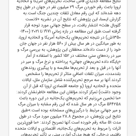
نتايج مطالعه جديدي فاش ساخت، تحريم‌هاي آمريکا و اتحاديه
اروپا باعث رقم خوردن مرگ 29 ميليون نفر در جهان در طول پنج
دهه شده‌اند که اين رقم معادل تلفات چندين جنگ است.به
گزارش ايسنا، اين پژوهش که نتايج آن در نشريه «لانست
گلوبال هلث»‌ انتشار يافت، در سطح جهاني مورد توجه قرار
گرفته است.طبق اين مطالعه در بازه زماني 1971 تا 2021 (1400-
1350ش) در نتيجه تحريم‌هاي يک‌جانبه آمريکا و اتحاديه اروپا،
به طور ميانگين در هر سال بيش از 560 هزار نفر در جهان جان
خود را از دست داده‌اند.محققان اين پژوهش، به بررسي مرگ و
مير در رده‌هاي سني مختلف در 152 کشور با استفاده از آمار
«پايگاه داده تحريم‌هاي جهاني» پرداخته و نرخ مرگ و مير در
آنها را در قبل و بعد از تحريم‌ها مقايسه و با پيگيري روندهاي
بلندمدت، ميزان تلفات اضافي متاثر از تحريم‌ها را مشخص
کردند.آنها بر سه مرجع تحريم‌کننده شامل سازمان ملل، ايالات
متحده و اتحاديه اروپا (و جامعه اقتصادي اروپا که قبل از آن
وجود داشت) تمرکز کردند.مؤلفان اين مطالعه خاطرنشان کردند:
«ما تخمين مي‌زنيم که تحريم‌هاي يک‌جانبه در اين دوره باعث
564258 مرگ در هر سال شده که اين رقم مشابه با ميزان مرگ
و مير جهاني مرتبط با درگيري‌هاي مسلحانه بوده است.»طبق
نتايج اين پژوهش، در مجموع 28.8 ميليون مورد مرگ در طول
مدت 51 ساله رقم خورده است.آنها تصريح کردند: «ما قوي‌ترين
اثرات را مربوط به تحريم‌هاي يک‌جانبه، اقتصادي و ايالات متحده
يافتيم، درحالي که هيچ مدرک آماري مبني بر تأثير تحريم‌هاي