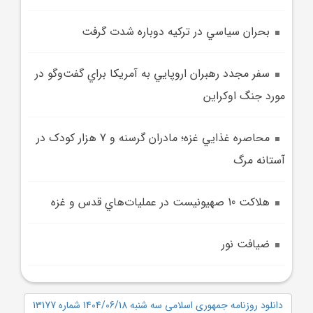
بحران سياسي در ترکيه دوباره شدت گرفت
سفر مجدد رهبران اروپايي به آمريکا براي گفت‌وگو در
مورد جنگ اوکراين
محاصره غذايي غزه؛ مادران گرسنه و 7 هزار کودک در
آستانه مرگ
هلاکت 10 صهيونيست در عمليات‌هاي قدس و غزه
ضيافت نور
دانلود روزنامه جمهوری اسلامی سه شنبه 1404/06/18 شماره 13177