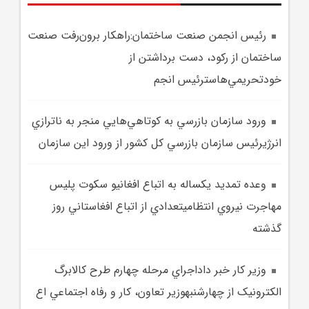
رئيس انجمن صنعت ساختمان:راهکار برون‌رفت صنعت
ساختمان از رکود، دست برداشتن از
خودتحريمي‌هاسترئيس انجم
ورود سازمان بازرسي به کوتاهي‌هايي منجر به ناترازي
انرژيرئيس سازمان بازرسي کل کشور از ورود اين سازمان
وعده تمديد يکساله به اتباع افغانيو سکوت پليس
مهاجرت نيروي انتظاميتعدادي از اتباع افغاستاني روز
گذشته
وزير کار خبر داداجراي مرحله چهارم طرح کالابرگ
الکترونيک از چهارشنبهوزير تعاون، کار و رفاه اجتماعي اع