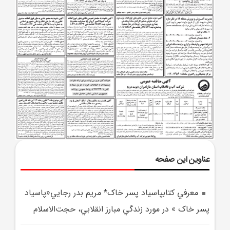
عناوین این صفحه
معرفي کتابپاسياد‌ پسر‌ خاک* مريم بدر رجايي«پاسياد
پسر خاک » در مورد زندگي مبارز انقلابي، حجت‌الاسلام