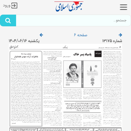
ورود
صفحه 6
شماره 13175
یکشنبه 1404/06/16