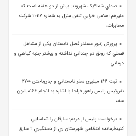
صداي شما*يک شهروند: بيش از دو هفته است که
عليرغم اعلامي خرابي تلفن منزل به شماره 20117 شرکت
مخابرات،
پرورش زنبور عسلدر فصل تابستان يکي از مشاغل
فصلي که رونق دو چنداني نداشته و بيشتر جنبه گياهي و
درماني
ثبت 166 ميليون سفر تابستاني و جان‌باختن 2700
نفررئيس پليس راهور فراجا با اشاره به انجام 166ميليون
سف
درخواست پليس از مردم؛ سارقان را شناسايي
کنيدفرمانده انتظامي شهرستان ري از دستگيري 2 سارق