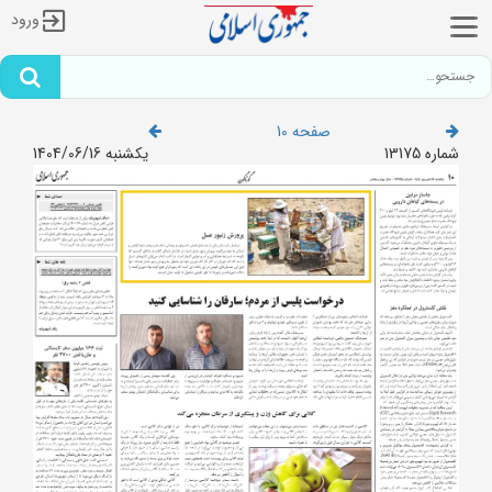
ورود
صفحه 10
شماره 13175
یکشنبه 1404/06/16