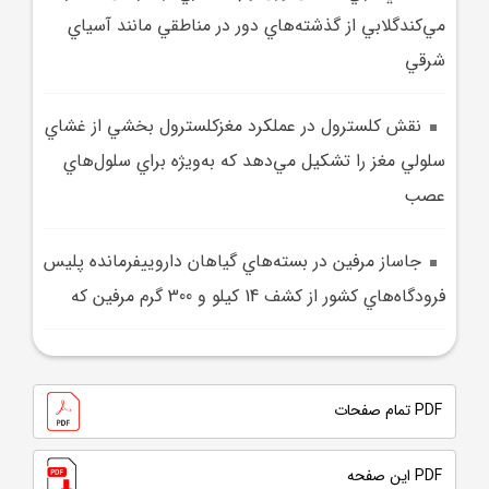
مي‌کندگلابي از گذشته‌هاي دور در مناطقي مانند آسياي
شرقي
نقش کلسترول در عملکرد مغزکلسترول بخشي از غشاي
سلولي مغز را تشکيل مي‌دهد که به‌ويژه براي سلول‌هاي
عصب
جاساز مرفين در بسته‌هاي گياهان داروييفرمانده پليس
فرودگاه‌هاي کشور از کشف 14 کيلو و 300 گرم مرفين که
PDF تمام صفحات
PDF این صفحه