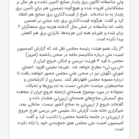
ولي متأسفانه تاکنون برق پايدار صنايع تأمين نشده و هر سال بر
مشکلاتمان افزوده شده ‌و ‌هيچ‌گونه تضميني هم براي تأمين برق
پايدار به ما‌ نداده‌اند. شيخ از قيمت‌گذاري برق صنايع هم انتقاد
کرد و گفت:‌ هرگونه قيمت‌گذاري برق بايد ‌مبتني بر تضمين
باشد‌، اما متأسفانه ‌‌در شش سال گذشته هزينه برق صنعتگران‌ 6
برابر شده و ‌عليرغم همه اين هزينه‌ها، ناترازي برق هم کاهش
پيدا نکرده است.
*از يک عضو هيئت رئيسه مجلس نقل شد که گزارش کميسيون
امنيت ملي درباره مکانيسم ماشه در صحن يکشنبه (امروز)
مجلس با قيد 3 فوريت بررسي و امکان خروج ايران از
«ان.پي.تي» مطرح خواهد شد. عليرضا سليمي افزود: اعضاي
شوراي نگهبان نيز در صحن علني مجلس حضور خواهند يافت تا
درباره مصوبه مجلس اظهارنظر کنند. بسياري از کارشناسان و
صاحبنظران سياست خارجي نسبت به تندروي‌ها و تحرکات
عجولانه در مورد موضوع هسته‌اي ازجمله خروج ايران از معاهده
منع گسترش سلاح‌هاي هسته‌اي ان‌پي‌تي هشدار داده و
گفته‌اند خروج از ان‌پي‌تي به صلاح کشور نيست. ساعاتی بعد،
خبرگزاری خانه ملت گزارش داد سلیمی خبر بررسی طرح خروج
از ان‌پی‌تی در جلسه یکشنبه مجلس را تکذیب کرد و گفت
کمیسیون امنیت ملی مجلس هنوز جمع‌بندی خود را ارائه نکرده
است.