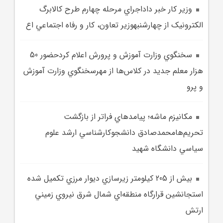
وزير کار خبر داداجراي مرحله چهارم طرح کالابرگ
الکترونيک از چهارشنبهوزير تعاون، کار و رفاه اجتماعي اع
سخنگوي وزارت آموزش و پرورش اعلام کردحضور 50
هزار معلم جديد در کلاس‌ها از مهرسخنگوي وزارت آموزش
و پرو
مکانيزم ماشه؛ پيامدهاي فراتر از بازگشت
تحريم‌هامحمدصادق دانشجوکارشناسي ارشد علوم
سياسي دانشگاه شهيد
بيش از 205 کيلومتر زيرسازي ديوار مرزي تکميل شده
استجانشين قرارگاه منطقه‌اي شمال شرق نيروي زميني
ارتش