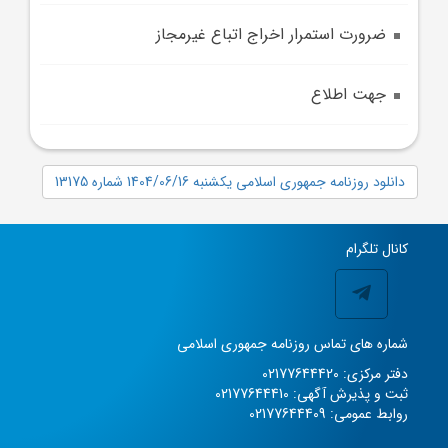
ضرورت استمرار اخراج اتباع غيرمجاز
جهت اطلاع
دانلود روزنامه جمهوری اسلامی یکشنبه 1404/06/16 شماره 13175
کانال تلگرام
شماره های تماس روزنامه جمهوری اسلامی
دفتر مرکزی: 02177644420
ثبت و پذیرش آگهی: 02177644410
روابط عمومی: 02177644409