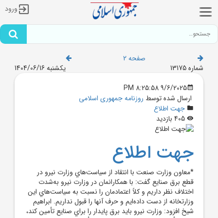
ورود
صفحه 2
شماره 13175
یکشنبه 1404/06/16
9/6/2025 8:25:58 PM
ارسال شده توسط
روزنامه جمهوری اسلامی
جهت اطلاع
405 بازدید
جهت اطلاع
*معاون‌ وزارت صنعت ‌با انتقاد از سياست‌هاي وزارت نيرو در
قطع برق صنايع گفت: ‌با همکارانمان در وزارت نيرو به‌شدت‌
اختلاف نظر داريم و کلاً اعتماد‌مان را نسبت به ‌سياست‌هاي اين
‌وزارتخا‌نه از دست داده‌ايم و حرف آنها را قبول نداريم. ابراهيم
شيخ افزود: وزارت نيرو بايد برق پايدار را براي صنايع تأمين کند،