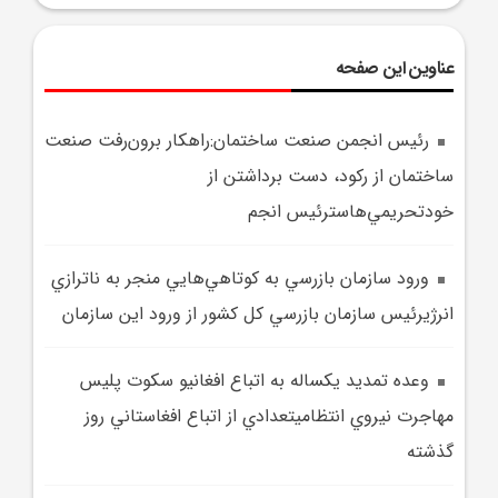
عناوین این صفحه
رئيس انجمن صنعت ساختمان:راهکار برون‌رفت صنعت
ساختمان از رکود، دست برداشتن از
خودتحريمي‌هاسترئيس انجم
ورود سازمان بازرسي به کوتاهي‌هايي منجر به ناترازي
انرژيرئيس سازمان بازرسي کل کشور از ورود اين سازمان
وعده تمديد يکساله به اتباع افغانيو سکوت پليس
مهاجرت نيروي انتظاميتعدادي از اتباع افغاستاني روز
گذشته