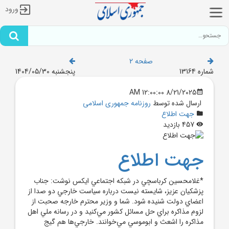
ورود
صفحه 2
شماره 13164
پنجشنبه 1404/05/30
8/21/2025 12:00:00 AM
ارسال شده توسط
روزنامه جمهوری اسلامی
جهت اطلاع
457 بازدید
جهت اطلاع
*غلامحسين کرباسچي در شبکه اجتماعي ايکس نوشت: جناب
پزشکيان عزيز، شايسته نيست درباره سياست خارجي دو صدا از
اعضاي دولت شنيده شود. شما و وزير محترم خارجه صحبت از
لزوم مذاکره براي حل مسائل کشور مي‌کنيد و در رسانه ملي اهل
مذاکره را اشعث و ابوموسي مي‌خوانند. خارجي‌ها هم گيج