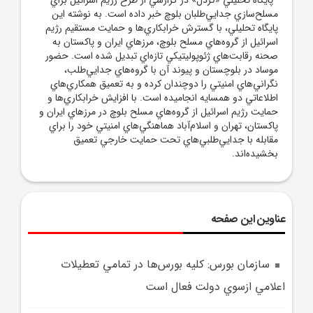
مسلح‌سازي جدايي‌طلبان بلوچ خبر داده است. به نوشته اين
پايگاه تحليلي، با گسترش خرابکاري‌ها و حمايت مستقيم رژيم
اسرائيل از گروه‌هاي مسلح بلوچ، مرزهاي ايران و پاکستان به
صحنه رقابت‌هاي ژئوپوليتيکي تازه‌اي تبديل شده است. حضور
موساد در بلوچستان و پيوند آن با گروه‌هاي جدايي‌طلب،
نگراني‌هاي امنيتي را دوچندان کرده و به تعميق همکاري‌هاي
اطلاعاتي دو همسايه انجاميده است. با افزايش خرابکاري‌ها و
حمايت رژيم اسرائيل از گروه‌هاي مسلح بلوچ در مرزهاي ايران و
پاکستان، تهران و اسلام‌آباد هماهنگي‌هاي امنيتي خود را براي
مقابله با جدايي‌طلبي‌هاي تحت حمايت خارجي تعميق
بخشيده‌اند.
عناوین این صفحه
سازمان بورس: کليه بورس‌ها در تمامي تعطيلات
اعلامي ازسوي دولت فعال است