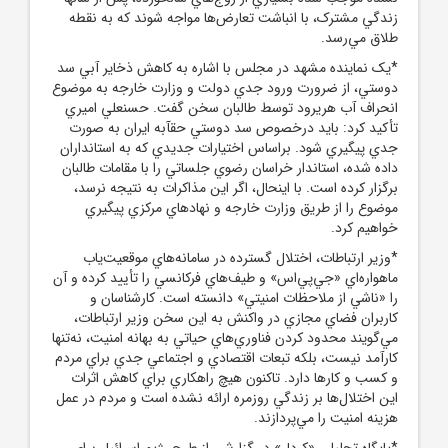
زندگي مشترک، با انباشت تعارض‌ها مواجه شوند که به نقطه
طلاق مي‌رسد.
*يک نماينده مشهد در مجلس با اشاره به کاهش ذخاير آبي سد
دوستي، از ضرورت ورود جدي دولت و وزارت خارجه به موضوع
انحراف آب هريرود توسط طالبان سخن گفت. حسنعلي اميري
تأکيد کرد: بايد درخصوص سد دوستي حقآبه ايران به صورت
جدي پيگيري شود. براساس اختيارات جديدي که به استانداران
داده شده، استاندار خراسان رضوي جلساتي را با مقامات طالبان
برگزار کرده است. با اينحال، اگر اين مذاکرات به نتيجه نرسد،
موضوع را از طريق وزارت خارجه و نهادهاي مرکزي پيگيري
خواهيم کرد.
*وزير ارتباطات، اختلال گسترده در سامانه‌هاي موقعيت‌ياب
ماهواره‌اي «جي‌پي‌اس» و طيف‌هاي فرکانسي را تأييد کرده و آن
را «ناشي از ملاحظات امنيتي» دانسته است. کارشناسان و
کاربران فضاي مجازي در واکنش به اين سخن وزير ارتباطات،
مي‌گويند محدود کردن فناوري‌هاي حياتي به بهانه امنيت، نه‌تنها
کارآمد نيست، بلکه تبعات اقتصادي و اجتماعي جدي براي مردم
و کسب‌ و کار‌ها دارد. تاکنون هيچ راهکاري براي کاهش اثرات
اين اختلال‌ها بر زندگي روزمره ارائه نشده است و مردم در عمل
هزينه امنيت را مي‌پردازند.
*پايگاه تحليلي «کردل» در گزارشي از طرح رژيم اسرائيل براي