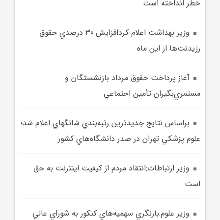
خطر انداخته است
وزير بهداشت اعلام کردافزايش 30 درصدي حقوق
رزيدنت‌ها از اين ماه
آغاز پرداخت حقوق مرداد بازنشستگان و
مستمري‌بگيران تأمين اجتماعي
براساس نتايج جديدترين رتبه‌بندي شانگهاي اعلام شد؛
علوم پزشکي تهران در صدر دانشگاه‌هاي کشور
وزير ارتباطات:انتقاد مردم از کيفيت اينترنت به حق
است
وزير علوم:بازنگري سهميه‌هاي کنکور به شوراي عالي