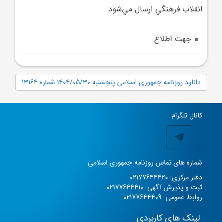
انقلاب فرهنگي ارسال مي‌شود
جهت اطلاع
دانلود روزنامه جمهوری اسلامی پنجشنبه 1404/05/30 شماره 13164
کانال تلگرام
شماره های تماس روزنامه جمهوری اسلامی
دفتر مرکزی: 02177644420
ثبت و پذیرش آگهی: 02177644410
روابط عمومی: 02177644409
لینک های کاربردی