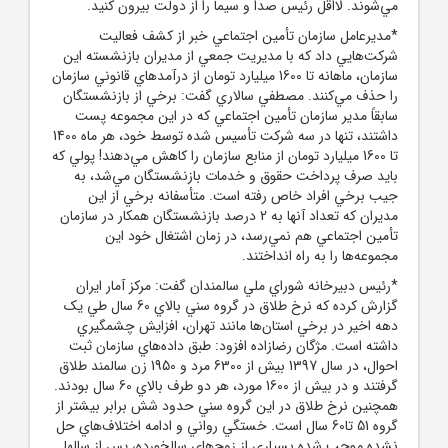
مي‌شوند. لااقل رئيس صدا و سيما را از دولت بيرون کنيد.
*مديرعامل سازمان تأمين اجتماعي خبر از کشف فعاليت
شرکت‌هايي داد که با مديريت جمعي از مديران بازنشسته اين
سازمان، ماهانه تا 1600 ميليارد تومان از درآمدهاي قانوني سازمان
را حذف مي‌کنند. مصطفي سالاري گفت: برخي از بازنشستگان
سابقاً مدير سازمان تأمين اجتماعي که در اين مجموعه پست
داشتند، تنها در سه شرکت تأسيس‌ شده توسط خود، هر ماه 1400
تا 1600 ميليارد تومان از منابع سازمان را کاهش مي‌دهند! پولي که
بايد صرف پرداخت حقوق و خدمات بازنشستگان مي‌شد، به
جيب برخي افراد خاص رفته است. متأسفانه برخي از اين
مديران که تعداد آنها به 2 درصد بازنشستگان همکار در سازمان
تأمين اجتماعي هم نمي‌رسد، در زمان اشتغال خود اين
مجموعه‌ها را به راه انداختند.
*رئيس دبيرخانه شوراي ملي سالمندان گفت: مرکز آمار ايران
گزارش کرده که نرخ طلاق در گروه سني بالاي 60 سال طي يک
دهه اخير در برخي استان‌ها مانند تهران، افزايش چشمگيري
داشته است. مژگان رضازاده افزود: طبق داده‌هاي سازمان ثبت
احوال، در سال 1397 بيش از 6300 مرد و 1950 زن سالمند طلاق
گرفتند و در بيش از 1600 مورد، هر دو طرف بالاي 60 سال بودند.
همچنين نرخ طلاق در اين گروه سني حدود شش برابر بيشتر از
گروه 51 تا60 سال است. خستگي رواني و ادامه اختلاف‌هاي حل
‌نشده موجب شده بسياري از زوج‌هاي سالخورده، پس از سالها