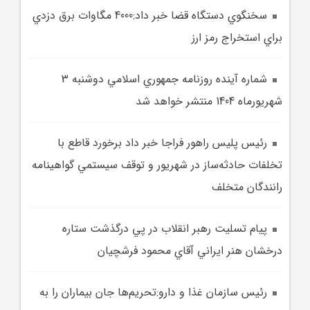
سخنگوي دستگاه قضا خبر داد:4000 مگاوات برق دزدي
براي استخراج رمز ارز
شماره آينده روزنامه جمهوري اسلامي دوشنبه 3
شهريورماه 1404 منتشر خواهد شد
رئيس پليس راهور فراجا خبر داد برخورد قاطع با
تخلفات حادثه‌ساز در شهريور و توقف سيستمي گواهينامه
رانندگان متخلف
پيام تسليت رهبر انقلاب در پي درگذشت ستاره
درخشان هنر ايراني آقاي محمود فرشچيان
رئيس سازمان غذا و دارو:تحريم‌ها جان بيماران را به