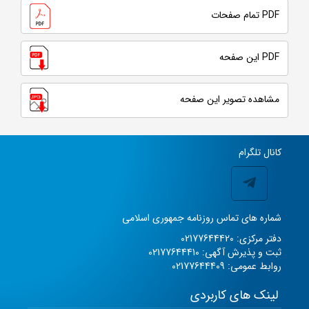
PDF تمام صفحات
PDF این صفحه
مشاهده تصویر این صفحه
کانال تلگرام
شماره های تماس روزنامه جمهوری اسلامی
دفتر مرکزی: 02177644420
ثبت و پذیرش آگهی: 02177644410
روابط عمومی: 02177644409
لینک های کاربردی