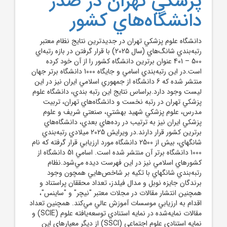
پزشکي تهران در صدر
دانشگاه‌هاي کشور
دانشگاه علوم پزشکي تهران در جديدترين نتايج نظام معتبر
رتبه‌بندي شانگ‌هاي (سال 2025) با قرار گرفتن در بازه رتبه‌اي
500 – 401 عنوان برترين دانشگاه کشور را از آن خود کرده
است.در اين رتبه‌بندي اسامي و جايگاه 1000 دانشگاه برتر جهان
منتشر شده که 6 دانشگاه از جمهوري اسلامي ايران نيز در اين
ليست وجود دارد.براساس نتايج اين رتبه بندي، دانشگاه علوم
پزشکي تهران در رتبه نخست و دانشگاه‌هاي تهران، تربيت
مدرس، علوم پزشکي شهيد بهشتي، صنعتي شريف و علوم
پزشکي ايران نيز به ترتيب در رده‌هاي بعدي، دانشگاه‌هاي
برترين‌ کشور قرار دارند.در ويرايش 2025 ميلادي رتبه‌بندي
شانگهاي، بيش از 2500 دانشگاه مورد ارزيابي قرار گرفته‌ که نام
1000 دانشگاه برتر آن منتشر شده است. اسامي 51 دانشگاه از
کشورهاي اسلامي نيز در اين فهرست ديده مي‌شود.نظام
رتبه‌بندي شانگهاي با تکيه بر شاخص‌هايي همچون وجود
برندگان جايزه نوبل و مدال فيلدز، تعداد محققان پراستناد و
همچنين انتشار مقالات در مجلات معتبر "نيچر" و "ساينس"،
اقدام به ارزيابي موسسات آموزش عالي مي‌کند. همچنين تعداد
مقالات نمايه‌شده در نمايه استنادي توسعه‌يافته علوم (SCIE) و
نمايه استنادي علوم اجتماعي (SSCI) از ديگر معيارهاي اين