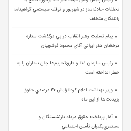
تخلفات حادثه‌ساز در شهريور و توقف سيستمي گواهينامه
رانندگان متخلف
پيام تسليت رهبر انقلاب در پي درگذشت ستاره
درخشان هنر ايراني آقاي محمود فرشچيان
رئيس سازمان غذا و دارو:تحريم‌ها جان بيماران را به
خطر انداخته است
وزير بهداشت اعلام کردافزايش 30 درصدي حقوق
رزيدنت‌ها از اين ماه
آغاز پرداخت حقوق مرداد بازنشستگان و
مستمري‌بگيران تأمين اجتماعي