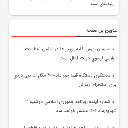
رتبه‌بندي است.
عناوین این صفحه
سازمان بورس: کليه بورس‌ها در تمامي تعطيلات
اعلامي ازسوي دولت فعال است
سخنگوي دستگاه قضا خبر داد:4000 مگاوات برق دزدي
براي استخراج رمز ارز
شماره آينده روزنامه جمهوري اسلامي دوشنبه 3
شهريورماه 1404 منتشر خواهد شد
رئيس پليس راهور فراجا خبر داد برخورد قاطع با