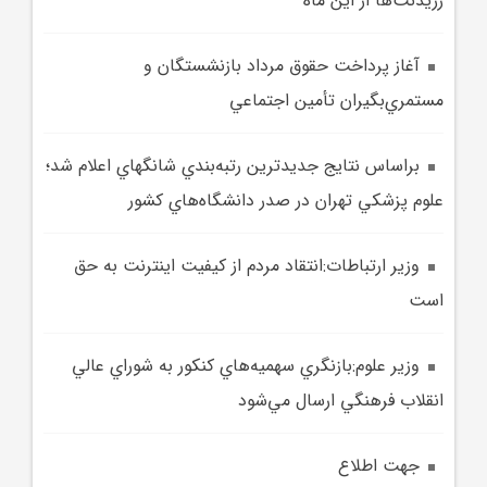
رزيدنت‌ها از اين ماه
آغاز پرداخت حقوق مرداد بازنشستگان و
مستمري‌بگيران تأمين اجتماعي
براساس نتايج جديدترين رتبه‌بندي شانگهاي اعلام شد؛
علوم پزشکي تهران در صدر دانشگاه‌هاي کشور
وزير ارتباطات:انتقاد مردم از کيفيت اينترنت به حق
است
وزير علوم:بازنگري سهميه‌هاي کنکور به شوراي عالي
انقلاب فرهنگي ارسال مي‌شود
جهت اطلاع