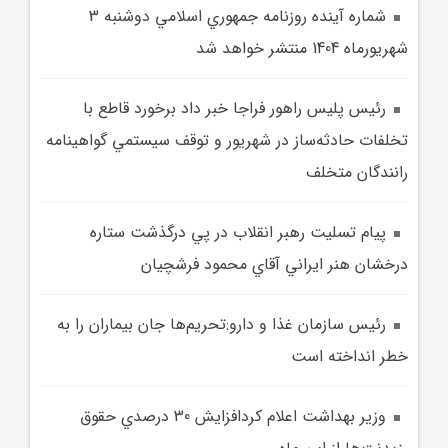
شماره آينده روزنامه جمهوري اسلامي دوشنبه 3
شهريورماه 1404 منتشر خواهد شد
رئيس پليس راهور فراجا خبر داد برخورد قاطع با
تخلفات حادثه‌ساز در شهريور و توقف سيستمي گواهينامه
رانندگان متخلف
پيام تسليت رهبر انقلاب در پي درگذشت ستاره
درخشان هنر ايراني آقاي محمود فرشچيان
رئيس سازمان غذا و دارو:تحريم‌ها جان بيماران را به
خطر انداخته است
وزير بهداشت اعلام کردافزايش 30 درصدي حقوق