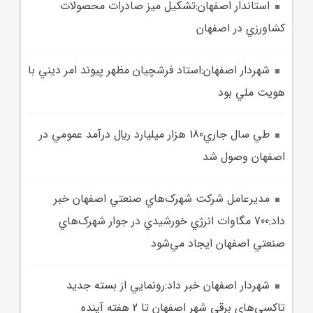
استاندار اصفهان:تشکيل ميز صادرات محصولات
کشاورزي در اصفهان
شهردار اصفهان:استاد فرشچيان مظهر پيوند امر ديني با
هويت ملي بود
طي سال جاري180 هزار ميليارد ريال درآمد عمومي در
اصفهان وصول شد
مديرعامل شرکت شهرک‌هاي صنعتي اصفهان خبر
داد:700 مگاوات انرژي خورشيدي در جوار شهرک‌هاي
صنعتي اصفهان ايجاد مي‌شود
شهردار اصفهان خبر داد:رونمايي از بسته جديد
تاکسي‌هاي برقي شهر اصفهان تا 2 هفته آينده