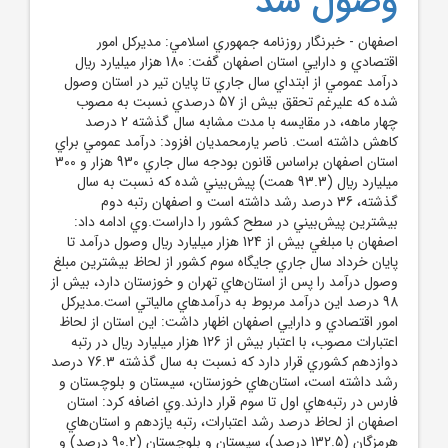
وصول شد
اصفهان - خبرنگار روزنامه جمهوري اسلامي: مديرکل امور
اقتصادي و دارايي استان اصفهان گفت: 180 هزار ميليارد ريال
درآمد عمومي از ابتداي سال جاري تا پايان تير در استان وصول
شده که عليرغم تحقق بيش از 57 درصدي نسبت به مصوب
چهار ماهه، در مقايسه با مدت مشابه سال گذشته 2 درصد
کاهش داشته است. ناصر يارمحمديان افزود: درآمد عمومي براي
استان اصفهان براساس قانون بودجه سال جاري 930 هزار و 300
ميليارد ريال (93.3 همت) پيش‌بيني شده که نسبت به سال
گذشته، 36 درصد رشد داشته است و اصفهان رتبه دوم
بيشترين پيش‌بيني در سطح کشور را داراست.وي ادامه داد:
اصفهان با مبلغي بيش از 124 هزار ميليارد ريال وصول درآمد تا
پايان خرداد سال جاري جايگاه سوم کشور از لحاظ بيشترين مبلغ
وصول درآمد را پس از استان‌هاي تهران و خوزستان دارد، بيش از
98 درصد اين درآمد مربوط به درآمدهاي مالياتي است.مديرکل
امور اقتصادي و دارايي اصفهان اظهار داشت: اين استان از لحاظ
اعتبارات مصوب، با اعتبار بيش از 126 هزار ميليارد ريال در رتبه
دوازدهم کشوري قرار دارد که نسبت به سال گذشته 76.3 درصد
رشد داشته است، استان‌هاي خوزستان، سيستان و بلوچستان و
فارس در رتبه‌هاي اول تا سوم قرار دارند.وي اضافه کرد: استان
اصفهان از لحاظ درصد رشد اعتبارات، رتبه يازدهم و استان‌هاي
هرمزگان (132.5 درصد)، سيستان و بلوچستان (90.2 درصد) و