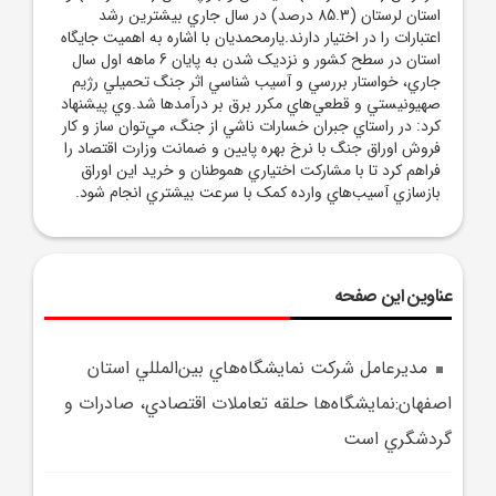
استان لرستان (85.3 درصد) در سال جاري بيشترين رشد
اعتبارات را در اختيار دارند.يارمحمديان با اشاره به اهميت جايگاه
استان در سطح کشور و نزديک شدن به پايان 6 ماهه اول سال
جاري، خواستار بررسي و آسيب شناسي اثر جنگ تحميلي رژيم
صهيونيستي و قطعي‌هاي مکرر برق بر درآمدها شد.وي پيشنهاد
کرد: در راستاي جبران خسارات ناشي از جنگ، مي‌توان ساز و کار
فروش اوراق جنگ با نرخ بهره پايين و ضمانت وزارت اقتصاد را
فراهم کرد تا با مشارکت اختياري هموطنان و خريد اين اوراق
بازسازي آسيب‌هاي وارده کمک با سرعت بيشتري انجام شود.
عناوین این صفحه
مديرعامل شرکت نمايشگاه‌هاي بين‌المللي استان
اصفهان:نمايشگاه‌ها حلقه تعاملات اقتصادي، صادرات و
گردشگري است