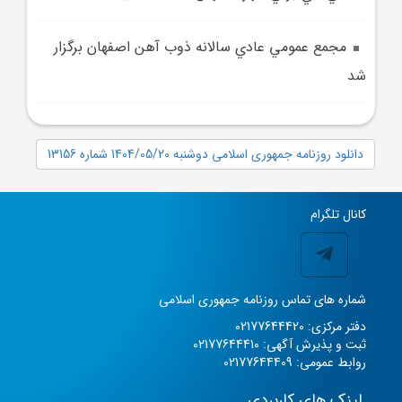
مجمع عمومي عادي سالانه ذوب آهن اصفهان برگزار
شد
دانلود روزنامه جمهوری اسلامی دوشنبه 1404/05/20 شماره 13156
کانال تلگرام
شماره های تماس روزنامه جمهوری اسلامی
دفتر مرکزی: 02177644420
ثبت و پذیرش آگهی: 02177644410
روابط عمومی: 02177644409
لینک های کاربردی