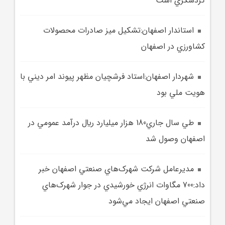
گردشگري است
استاندار اصفهان:تشکيل ميز صادرات محصولات
کشاورزي در اصفهان
شهردار اصفهان:استاد فرشچيان مظهر پيوند امر ديني با
هويت ملي بود
طي سال جاري180 هزار ميليارد ريال درآمد عمومي در
اصفهان وصول شد
مديرعامل شرکت شهرک‌هاي صنعتي اصفهان خبر
داد:700 مگاوات انرژي خورشيدي در جوار شهرک‌هاي
صنعتي اصفهان ايجاد مي‌شود