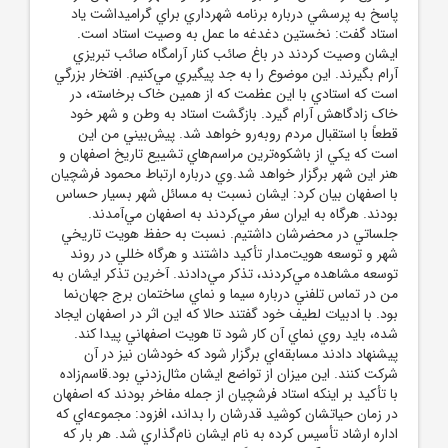
پاسخ به پرسشي درباره برنامه شهرداري براي گراميداشت ياد
استاد گفت: نخستين دغدغه ما عمل به وصيت استاد است.
ايشان وصيت کردند در باغ صائب کنار آرامگاه صائب تبريزي
آرام بگيرند. اين موضوع را به جد پيگيري مي‌کنيم. افتخار بزرگي
است که استادي با اين عظمت که از همين خاک برخاسته، در
خاک زادگاهش آرام گيرد. بازگشت استاد به وطن و شهر خود
قطعاً با استقبال مردم روبه‌رو خواهد شد. پيش‌بيني من اين
است که يکي از باشکوه‌ترين مراسم‌هاي تشييع تاريخ اصفهان و
هنر اين شهر برگزار خواهد شد.وي درباره ارتباط محمود فرشچيان
با اصفهان بيان کرد: ايشان نسبت به مسائل شهر بسيار حساس
بودند. هرگاه به ايران سفر مي‌کردند به اصفهان مي‌آمدند.
جلساتي در محضرشان داشتيم. نسبت به حفظ هويت تاريخي
شهر و توسعه هويت‌مدار تأکيد داشتند و هرگاه خللي در روند
توسعه مشاهده مي‌کردند، تذکر مي‌دادند. آخرين تذکر ايشان به
من در تماس تلفني درباره سيما و نماي ساختمان برج جهان‌نما
بود. با ادبيات لطيف خود گفتند حالا که اين اثر در اصفهان ايجاد
شده، بايد روي نماي آن کار شود تا هويت اصفهاني پيدا کند.
پيشنهاد دادند مسابقه‌اي برگزار شود که خودشان نيز در آن
شرکت کنند. اين ميزان از تواضع ايشان مثال‌زدني بود.قاسم‌زاده
با تأکيد بر اينکه استاد فرشچيان از جمله مفاخر بودند که اصفهان
در زمان حياتشان کوشيد قدرشان را بداند، افزود: مجموعه‌اي که
اداره ارشاد تأسيس کرده به نام ايشان نام‌گذاري شد. هر بار که