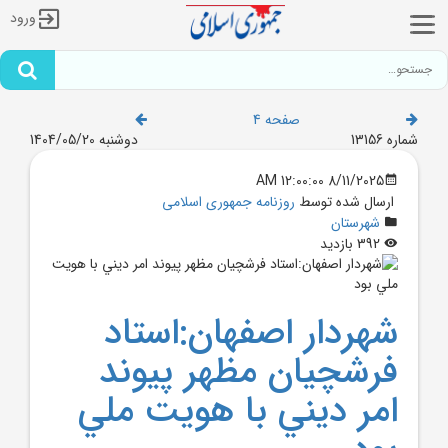
ورود
صفحه 4
شماره 13156
دوشنبه 1404/05/20
8/11/2025 12:00:00 AM
ارسال شده توسط
روزنامه جمهوری اسلامی
شهرستان
392 بازدید
شهردار اصفهان:استاد
فرشچيان مظهر پيوند
امر ديني با هويت ملي