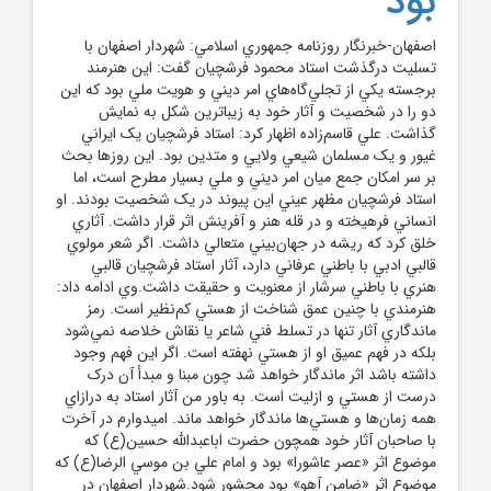
بود
اصفهان-خبرنگار روزنامه جمهوري اسلامي: شهردار اصفهان با
تسليت درگذشت استاد محمود فرشچيان گفت: اين هنرمند
برجسته يکي از تجلي‌گاه‌هاي امر ديني و هويت ملي بود که اين
دو را در شخصيت و آثار خود به زيباترين شکل به نمايش
گذاشت. علي قاسم‌زاده اظهار کرد: استاد فرشچيان يک ايراني
غيور و يک مسلمان شيعي ولايي و متدين بود. اين روزها بحث
بر سر امکان جمع ميان امر ديني و ملي بسيار مطرح است، اما
استاد فرشچيان مظهر عيني اين پيوند در يک شخصيت بودند. او
انساني فرهيخته و در قله هنر و آفرينش اثر قرار داشت. آثاري
خلق کرد که ريشه در جهان‌بيني متعالي داشت. اگر شعر مولوي
قالبي ادبي با باطني عرفاني دارد، آثار استاد فرشچيان قالبي
هنري با باطني سرشار از معنويت و حقيقت داشت.وي ادامه داد:
هنرمندي با چنين عمق شناخت از هستي کم‌نظير است. رمز
ماندگاري آثار تنها در تسلط فني شاعر يا نقاش خلاصه نمي‌شود
بلکه در فهم عميق او از هستي نهفته است. اگر اين فهم وجود
داشته باشد اثر ماندگار خواهد شد چون مبنا و مبدأ آن درک
درست از هستي و ازليت است. به باور من آثار استاد به درازاي
همه زمان‌ها و هستي‌ها ماندگار خواهد ماند. اميدوارم در آخرت
با صاحبان آثار خود همچون حضرت اباعبدالله حسين(ع) که
موضوع اثر «عصر عاشورا» بود و امام علي بن موسي الرضا(ع) که
موضوع اثر «ضامن آهو» بود محشور شود.شهردار اصفهان در