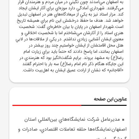
به اصفهان مي‌آمدند چون نگيني در ميان مردم و هنرمندان قرار
مي‌گرفتند. شهرداري آمادگي دارد موزه‌اي براي آثار ايشان ايجاد
کند. مزار استاد نيز به يکي از ميعادگاه‌هاي هنر در اصفهان تبديل
خواهد شد. هدف ما حفظ درخشش اين نام براي هميشه تاريخ
است.شهردار اصفهان در پايان با بيان خاطره‌اي گفت: شخصيت
هنري استاد را از آثارشان مي‌شناختم اما با شخصيت اخلاقي و
معنوي ايشان آشنايي زيادي نداشتم. در يکي از ملاقات‌ها در لابي
هتل محل اقامتشان از ايشان خواستيم چند روز بيشتر در
اصفهان بمانند، اما پاسخ دادند که حتماً بايد براي زيارت امام
رضا(ع) به مشهد بروند. برايم شگفت‌انگيز بود که هنرمندي در
اين جايگاه هنگام ذکر نام امام رضا(ع) سه بار با احترام گفتند
«آقاجانم» که نشان از ارادت عميق ايشان به اهل‌بيت داشت.
عناوین این صفحه
مديرعامل شرکت نمايشگاه‌هاي بين‌المللي استان
اصفهان:نمايشگاه‌ها حلقه تعاملات اقتصادي، صادرات و