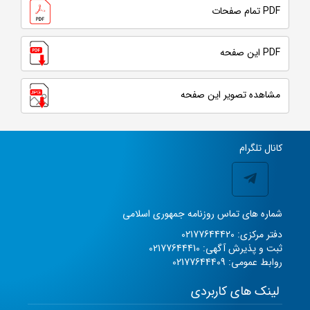
PDF تمام صفحات
PDF این صفحه
مشاهده تصویر این صفحه
کانال تلگرام
شماره های تماس روزنامه جمهوری اسلامی
دفتر مرکزی: 02177644420
ثبت و پذیرش آگهی: 02177644410
روابط عمومی: 02177644409
لینک های کاربردی