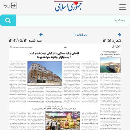
ورود
صفحه 11
شماره 13151
سه شنبه 1404/05/14