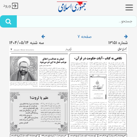
ورود
صفحه 7
شماره 13151
سه شنبه 1404/05/14