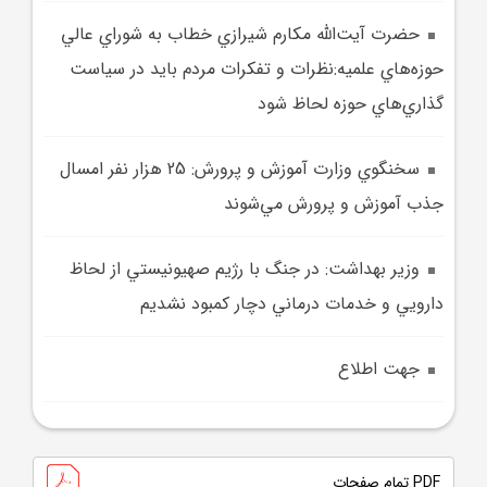
حضرت آيت‌الله مکارم شيرازي خطاب به شوراي عالي
حوزه‌هاي علميه:نظرات و تفکرات مردم بايد در سياست
گذاري‌هاي حوزه لحاظ شود
سخنگوي وزارت آموزش و پرورش: 25 هزار نفر امسال
جذب آموزش و پرورش مي‌شوند
وزير بهداشت: در جنگ با رژيم صهيونيستي از لحاظ
دارويي و خدمات درماني دچار کمبود نشديم
جهت اطلاع
PDF تمام صفحات