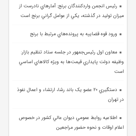
رئيس انجمن واردکنندگان برنج: آمارهاي نادرست از
ميزان توليد در گذشته، يکي از عوامل گراني برنج است
ورود قوه قضاييه به پرونده‌هاي مرتبط با برنج
معاون اول رئيس‌جمهور در جلسه ستاد تنظيم بازار:
وظيفه دولت پايداري قيمت‌ها به ويژه کالاهاي اساسي
است
دستگيري 20 عضو يک باند رشا، ارتشاء و اعمال نفوذ
در تهران
اطلاعيه روابط عمومي ديوان عالي کشور در خصوص
اعلام اوقات و نحوه حضور مراجعين