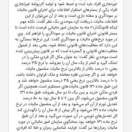
غيرتجاري افراد بايد ثبت و ضبط شود و توليد کارپوشه غيرتجاري
افراد يکي از بسترهاي استقرار اطلاعات براي اجراي قانون ماليات
بر سوداگري و سفته بازي است و بعد از آن مي‌توان از اين
اطلاعات ماليات دريافت کرد.موحدي بک نظر گفت: نکته مهم
اينکه قانونگذار20 ماه به سازمان امور مالياتي فرصت داده است تا
بستر قانوني اجراي قانون ماليات بر سوداگري را فراهم کند. وي
در مورد نرخ‌هاي ماليات و سوداگري گفت: اين نرخ‌ها بستگي به
اين دارد که معافيت‌هاي قانوني لحاظ شود، يعني بعد از شمول
معافيت‌هاي قانوني و گسترده است که در قانون پيش‌بيني شده
است.موحدي نظر گفت: به عنوان مثال اگر فردي ملکي را در
تملک گيرد و کمتر از يک سال آن را بفروشد با نرخ 35 درصد
يعني 10 درصد بالاتر از بالاترين نرخ ماليات مشمول ماليات
خواهد شد و اگر چندين فقره معامله و ملک فراوان داشته باشد،
با 10 درصد بالاترين نرخ يعني 35 درصد مشمول خواهد شد و
اين طبق ماده 131 قانون ماليات‌هاي مستقيم است.همچنين اگر
فردي ملکي خريد و بين يک تا دو سال بفروشد طبق ماده 131
قانون مشمول مي‌شود، اگر بين 2 تا 5 سال بود به 50 درصد
تعديل تورم از آن کم مي‌شود و بعد از آن مشمول ماليات در نرخ
ماليات ماده 131 مي‌شود و اگر بيش از 5 سال آن را نگهداري کند
کل تعديل‌هاي تورمي در آن صورت مي‌گيرد و بعد از آن طبق
نرخ ماده 131 خواهد بود.سخنگوي سازمان امور مالياتي در مورد
ماليات رمزارزها نيز گفت: فرايند شناسايي رمزارز و طلا که افرادي