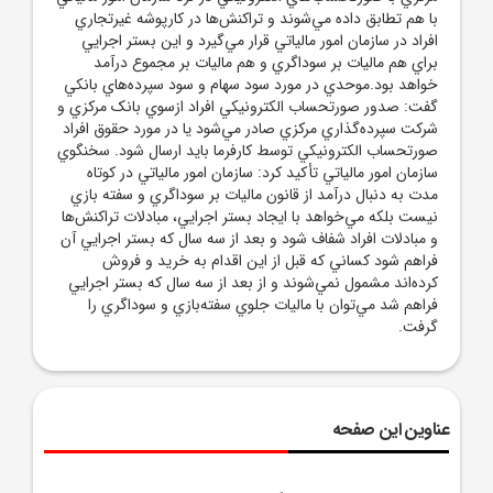
با هم تطابق داده مي‌شوند و تراکنش‌ها در کارپوشه غيرتجاري
افراد در سازمان امور مالياتي قرار مي‌گيرد و اين بستر اجرايي
براي هم ماليات بر سوداگري و هم ماليات بر مجموع درآمد
خواهد بود.موحدي در مورد سود سهام و سود سپرده‌هاي بانکي
گفت: صدور صورتحساب الکترونيکي افراد ازسوي بانک مرکزي و
شرکت سپرده‌گذاري مرکزي صادر مي‌شود يا در مورد حقوق افراد
صورتحساب الکترونيکي توسط کارفرما بايد ارسال شود. سخنگوي
سازمان امور مالياتي تأکيد کرد: سازمان امور مالياتي در کوتاه
مدت به دنبال درآمد از قانون ماليات بر سوداگري و سفته بازي
نيست بلکه مي‌خواهد با ايجاد بستر اجرايي، مبادلات تراکنش‌ها
و مبادلات افراد شفاف شود و بعد از سه سال که بستر اجرايي آن
فراهم شود کساني که قبل از اين اقدام به خريد و فروش
کرده‌اند مشمول نمي‌شوند و از بعد از سه سال که بستر اجرايي
فراهم شد مي‌توان با ماليات جلوي سفته‌بازي و سوداگري را
گرفت.
عناوین این صفحه