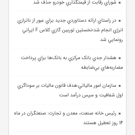
شوراي رقابت از قيمتگذاري خودرو حذف شد
در راستاي ارائه دستاوردي جديد براي عبور از ناترازي
انرژي انجام شد؛نخستين توربين گازي کلاس F ايراني
رونمايي شد
هشدار جدي بانک مرکزي به بانک‌ها براي پرداخت
مضاربه‌هاي بي‌ضابطه
سازمان امور مالياتي:هدف قانون ماليات بر سوداگري
اول شفافيت و سپس درآمد است
رئيس خانه صنعت، معدن و تجارت: صنعتگران در ماه
14 روز تعطيل هستند