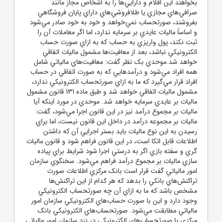
بخواهند اين اقلام و دارايي‌ها را به اشخاص مجاز مانند
صرافي‌هاي مجازي يا طلافروشي‌هاي داراي پايان فروشگاهي
بفروشند، صورتحساب نمي‌خواهد و خود به خود صادر مي‌شود
و اساساً ماليات عايدي بر سرمايه ندارد، اما اگر معاملات آن را
ثبت نکند، پول واريزي به حساب که به ازاي صورت حساب
الکترونيکي نباشد، بعد از معافيت‌ها مشمول ماليات اتفاقي
خواهد شد.موحدي بک نظر گفت: معافيت‌هاي مالياتي شامل
همه افراد مي‌شود و درآمدهايي که به صورت اتفاقي در حساب
افراد قرار مي‌گيرد که ما به ازاي صورتحساب الکترونيکي ندارد،
مشمول ماليات اتفاقي خواهد شد و طبق ماده 131 قانون مشمول
ماليات بر عايدي سرمايه خواهد شد. موحدي در مورد اينکه آيا
ماليات بر مجموع درآمد نيز در اين قانون اجرا مي‌شود، گفت:
ماليات بر مجموعه درآمد در داخل اين قانون نيست، اما براي
رسيدن به اين نوع ماليات بايد بستر اجرايي آن که داشتن
اطلاعات قابل اتکا است، در اين قانون فراهم شود و قانون ماليات
گري و سفته بازي اگر به درستي اجرا شود شرايط براي پياده
سازي ماليات بر مجموع درآمد فراهم مي‌شود. سخنگوي سازمان
امور مالياتي گفت قرار است بانک مرکزي اطلاعات صورت
تراکنش‌هاي بانکي را بدهد که هر کدام از اين تراکنش‌ها
مشخص باشد که ما به ازاي آن چه صورتحساب الکترونيکي
وجود دارد و اين با صورت حساب‌هاي الکترونيکي سازمان امور
مالياتي مطابقت مي‌شود. صورتحساب‌هاي الکترونيکي بانک
مرکزي با صورتحساب‌هاي الکترونيکي در نزد سازمان امور مالياتي