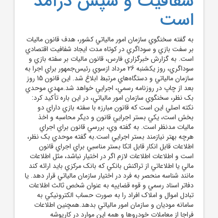
شفافيت و سپس درآمد
است
به گفته سخنگوي سازمان امور مالياتي کشور، هدف قانون ماليات
بر سفت بازي و سوداگري در کوتاه مدت ايجاد شفافيت اقتصادي
است. به گزارش خبرگزاري فارس، قانون ماليات بر سفته بازي و
سوداگري، روز يکشنبه 26 مرداد ازسوي رئيس‌جمهور براي اجرا به
سازمان مالياتي و دستگاه‌هاي مرتبط ابلاغ شد. اين قانون 15 روز
بعد از چاپ در روزنامه رسمي، اجرايي خواهد شد.مهدي موحدي
بک نظر، سخنگوي سازمان امور مالياتي، در اين باره تأکيد کرد:
نکته اصلي اين است که قانون مبارزه با سفته بازي داراي دو
بخش است، يکي بستر اجرايي قانون و ديگر محاسبه و اخذ
ماليات مدنظر است. به گفته وي، بررسي قانون براي اجراي
هرچه بهتر نيازمند بستر اجرايي است.به گفته موحدي بک نظر،
اطلاعات قابل انکار قابل اتکا بستر مناسبي براي اجراي قانون
است و اطلاعات اطلاعات لازم اگر در اختيار نباشد، مثل اطلاعات
مالي يا اطلاعاتي از تراکنش بانکي که بانک مرکزي بايد ارائه کند
مانند شناسه منحصر به فرد در اختيار سازمان مالياتي قرار دهد. يا
دفاتر اسناد رسمي و قوه قضاييه به عنوان شخص ثالث اطلاعات
تبادل اموال و املاک افراد را به صورت حساب الکترونيکي به
سامانه موديان و سازمان امور مالياتي بدهد.همچنين اطلاعات
فراجا از معاملات خودروها و همه اين موارد در کارپوشه