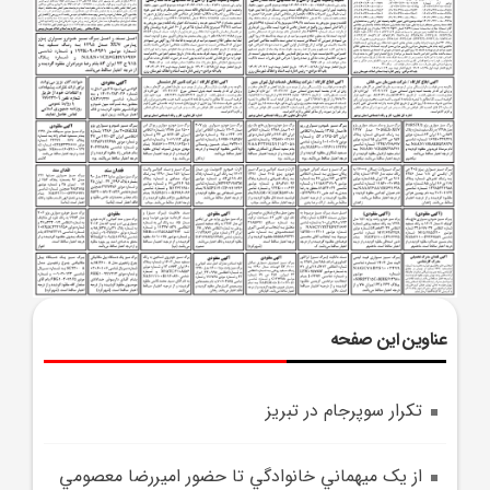
عناوین این صفحه
تکرار سوپرجام در تبريز
از يک ميهماني خانوادگي تا حضور اميررضا معصومي