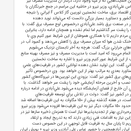
من حمايت‌هايي که از مپنا وجود دارد، درکنار آن مديريت مصرف نيز
 علي‌آبادي، وزير نيرو در حاشيه اين مراسم در جمع خبرنگاران با
تأکيد بر ضرورت اصلاح اقتصاد برق، ساخت نخستين توربين گاز کلاس F ايراني را نتيجه
ور و دستاورد بسيار بزرگي دانست که مي‌تواند نويد دهنده
شور در صنعت برق باشد.علي‌آبادي درخصوص اوج مصرف برق گفت: با
ا پشت سر گذاشتيم اما تمام نشده و همچنان ادامه دارد، بنابراين
 مردم داريم تا با همکاري هموطنان از اين شرايط عبور کنيم.وي با
م خنک شدن هوا که ميزان مصرف برق را کاهش مي‌دهد و کمبود آب در
‌هاي حرارتي بزرگ گفت: هرچه به آخر تابستان نزديک مي‌شويم
ه اتمام مي‌رود که اميد است با مديريت مصرف و نيز مصرف بهينه منابع
از اين شرايط عبور کنيم.وزير نيرو با اشاره به ساخت نخستين
ين گاز کلاس F ايراني گفت: اين توليد نشان دهنده توانايي کشور در ظرفيت‌‌هاي علمي
تاورد بعدي به مراتب بهتر از اين خواهد بود. وي درخصوص تأثير
زي‌هاي برق کشور نيز گفت: بزودي اين توربين‌ها در نيروگاه‌هاي کشور
ان نصب و آخرين مرحله آزمايشي خود را پشت سر خواهد گذاشت. با
ي آن خارج از فضاي آزمايشگاه ديده مي‌شود.علي‌آبادي در ادامه درباره
 در کشور نيز گفت: دولت در تلاش براي توسعه ظرفيت‌هاي
انرژي‌هاي تجديدپذير است، در هفته گذشته بيش از 150 مگاوات به اين ظرفيت‌ها اضافه شد
و تاپايان اين هفته نيز حدود 150 مگاوات ديگر نيز به اين ظرفيت‌ها افزوده مي‌شود.وزير نيرو
ره‌برداري بهتر از تجديدپذيرها نياز است تا همزمان ذخيره سازها نيز در
ابراين نياز به اقدامات فني زيادي دارند که به تدريج ايجاد و ارتقاء
اريم تا پايان سال به ظرفيت قابل توجهي در اين خصوص دست
 ايران آبادهمچنين با حضور عباس علي آبادي، وزير نيرو « پويش ايران