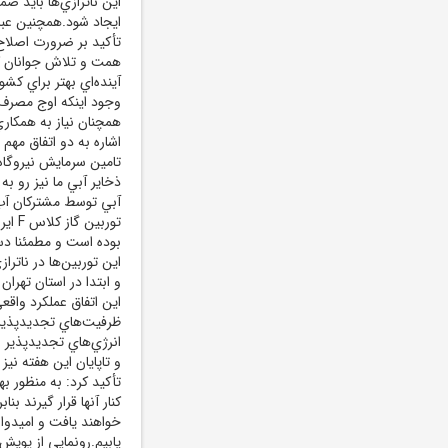
اين ناترازي‌ها بايد ض
ايجاد شود.همچنين عباس
همت و تلاش جوانان کش
آينده‌اي بهتر براي ک
وجود اينکه اوج مصرف ر
همچنان نياز به همکاري
اشاره به دو اتفاق مه
تامين سرمايش نيروگاه
ذخاير آبي ما نيز رو ب
آبي توسط مشترکان آب 
تورب
بوده است و مطمئنا دس
اين توربين‌ها در ناترا
و ابتدا در استان تهر
اين اتفاق عملکرد واقع
ظرفيت‌هاي تجديدپذير
تأکيد کرد: به منظور به
کنار آنها قرار گيرند بن
خواهند يافت و اميدو
يابيم.رونمايي از پويش