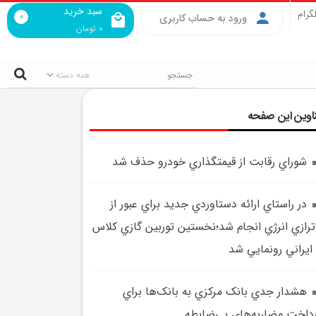
سبد خرید
گرام
0
ورود به حساب کاربری
0
تومان
اوین این صفحه
شوراي رقابت از قيمتگذاري خودرو حذف شد
در راستاي ارائه دستاوردي جديد براي عبور از
ترازي انرژي انجام شد؛نخستين توربين گازي کلاس
هشدار جدي بانک مرکزي به بانک‌ها براي
داخت مضاربه‌هاي بي‌ضابطه