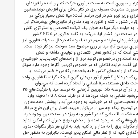
 لازم و ضروري است به سمت نوآوري حرکت کنيم و آينده را فرزندان
.ضرورت مديريت مصرف برق در کنار تلاش براي افزايش توليدهمايون
رژي وزير نيرو هم در اين مراسم گفت: مپنا نقش بسيار بزرگي در
 در کشور داشته و اکنون با بهره مندي از فناوري‌هاي پيشرفته‌تر اين
د. به عبارت ديگر مپنا به عنوان يک شرکت تخصصي و استراتژي نقش
بسيار مهم و اساسي را در صنعت برق کشور ايفا مي‌کند.به گفته حائري در 5 تا 6 کشور
 کشورهاي سازنده و مهم در دنيا بوده که درحال صادرات فناوري نيز
وري توربين گاز، مپنا بر روي موضوع سبد سوخت نيز کار کرده است.
رکتي است که در کشور نقش اقتصادي و توليدي داشته و نقش
د کرده است.وي درخصوص توليد برق از واحدهاي تجديدپذير خورشيدي
 نيز گفت: فرايند تکاملي که در خصوص توربين گازها وجود دارد سيکل
بسيار هوشمندانه‌اي است که از واحدهاي کلاس B به واحدهاي کلاس F ختم مي‌شود. با
ي که در داخل کشور از توربين‌هاي گازي کوچک گرفته تا فناوري واحد
MGT- که ساخت داخل هستند، مپنا فضايي را ايجاد کرده است که مي‌توان
فناوري‌هاي تجديدپذير را در آن توسعه داد. توربين گازهايي که توسط مپنا با ظرفيت‌هاي 25
تا 40 مگاواتي ساخته مي‌شود فضايي به شبکه مي‌دهد تا در ظرف مدت 8 تا 10 دقيقه وارد
م قطعيت‌هايي که در خورشيد به وجود مي‌آيد را پوشش دهد.معاون
در توضيح اينکه چه ميزان مي‌توان هزينه، اعتبار براي اين طرح درنظر
 مشکلات اقتصادي که در کشور و به ويژه در صنعت برق وجود دارد
رازي‌هايي که به وجود آمده را از بخش توزيع جبران کنيم امکان ندارد.
اگر بخواهيم 10 هزار مگاوات برق را به مدار وارد کنيم بايد به ازاي هر هزار مگاوات حدود
‌گذاري کنيم که از نظر مالي امکان پذير نيست. بنابراين به منظور حل