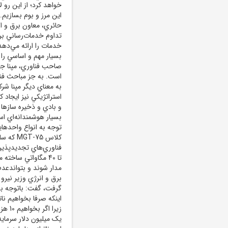
خواهد کرد؛ از اين رو
اين مرز و بوم بسازيم
حائري، معاون برق و ان
تداوم خدمات‌رساني برق
خدمات را ارائه مي‌ده
صاحب فناوري، مپنا جزو
است. به جز مباحث فنا
به معناي ديگر مپنا ش
استراتژيکي نيز ايجا
و بادي و ذخيره سازها
توجه به انواع واحدهاي
کلاس 75
مدار شوند و بتواندعد
برق و انرژي وزير نيرو 
گرفت، گفت: باتوجه به
اينکه صرفا بخواهيم نات
زيرا 
يک ميليون دلار سرمايه