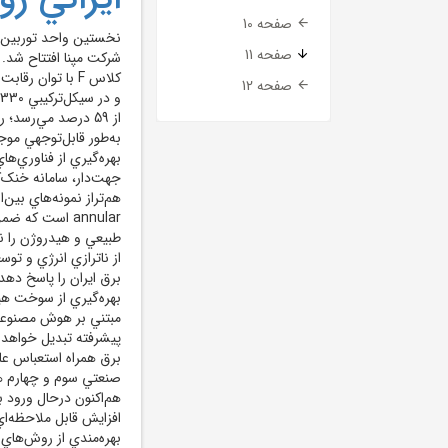
صفحه 10
صفحه 11
صفحه 12
از 59 درصد مي‌رسد
بهره‌گيري از فناوري‌ه
جهت‌دار، سامانه خنک‌
annular است ک
طبيعي و هيدروژن را نيز
از ناترازي انرژي و تو
برق ايران را پاسخ دهد.
بهره‌گيري از سوخت هيد
مبتني بر هوش مصنوعي 
پيشرفته تبديل خواهد 
برق همراه استعباس علي‌
صنعتي سوم و چهارم هس
هم‌اکنون درحال ورود 
افزايش قابل ملاحظه‌ا
بهره‌مندي از روش‌هاي