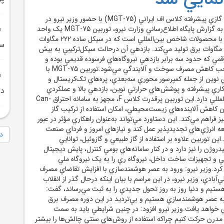
نخستين واحد توربين گازي پيشرفته کلاس اف ايراني (MGT-75) با حضور وزير نيرو در
شرکت مپنا افتتاح شد. به گزارش پايگاه اطلاع‌رساني وزارت نيرو، توربين MGT-75 يک واحد
کلاس F با توان رقابت با محصولات شاخص بين‌المللي است که در سيکل ساده 222 مگاوات
سو
و در سيکل‌ترکيبي 330 مگاوات برق توليد مي‌کند. بازدهي آن درحالت سيکل‌ترکيبي به بيش
؛ رقمي که حدود سه برابر بازدهي نيروگاه‌هاي فرسوده قديمي بوده و
به‌طور قابل‌توجهي موجب کاهش مصرف سوخت و آلايندگي مي‌شود.توربين MGT-75 با
اي نوين از جمله کمپرسور محوري سه‌بعدي، پره‌هاي تک‌کريستال و
کاري پيشرفته و پوشش‌هاي حرارتي نوين، بازدهي بالا و عملکردي
در ماه
هم‌تراز نمونه‌هاي بين‌المللي دارد.اين توربين پرقدرت کلاس F، مجهز به سامانه احتراق Can-
ه ضمن کاهش آلاينده‌هاي زيست‌محيطي، امکان استفاده از ترکيب گاز
 فراهم مي‌کند. اين دستاورد مي‌تواند به‌عنوان راهکاري مؤثر در عبور
سعه انرژي‌هاي تجديدپذير عمل کند و نيازهاي امروز و فرداي صنعت
دا
اين توربين علاوه بر استفاده از گاز طبيعي و گازوئيل، توانايي
روژن را نيز دارد و در کنار سامانه‌هاي بومي کنترل، پايش ديجيتال
و تجهيزات ساخت داخل، نيروگاه ري را به يک نيروگاه ملي
کرد.وزير نيرو: ورود به عصر هوشمندسازي با افزايش تقاضاي مصرف
آبادي، وزير نيرو، در اين مراسم با بيان اينکه درحال گذر از انقلاب
تيم و دنيا روز به روز تحول جديدي را به ثبت مي‌رساند، گفت:
به عصر هوشمندسازي هستيم و بي‌ترديد در اين دوره مصرف برق
ي خواهد يافت.وزير نيرو افزود: در چنين شرايطي بايد به سمت
 مدرن حرکت کنيم چراکه استفاده از روش‌هاي سنتي چالش‌ها را بيشتر