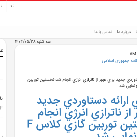
ایتا
تل
درباره ما
تماس با ما
سه شنبه 1404/05/28
عن
نامه جمهوری اسلامی
ي ارائه دستاوردي جديد
نا
 از ناترازي انرژي انجام
F ايراني رونمايي شد
شد؛نخستين توربين گازي کلاس F
ونمايي شد
پر