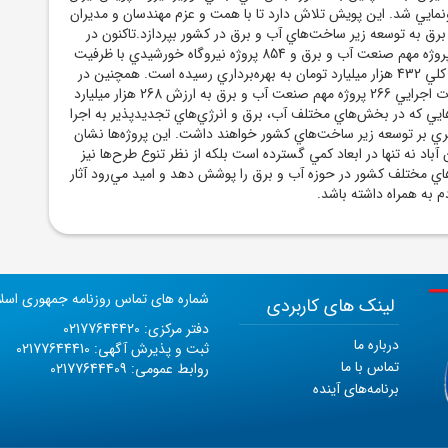
ونمايي شد. اين پويش تلاش دارد تا با همت و عزم مهندسان و مديران
رق به توسعه زير ساخت‌هاي آب و برق در کشور بپردازد.تاکنون در
قالب اين پويش 305 پروژه مهم صنعت آب و برق و 854 پروژه نيروگاه خورشيدي با ظرفيت
5000 مگاوات به ارزش کلي 432 هزار ميليارد تومان به بهره‌برداري رسيده است. همچنين در
اين مراسم شروع عمليات اجرايي 266 پروژه مهم صنعت آب و برق به ارزش 268 هزار ميليارد
ايي که در بخش‌هاي مختلف آب، برق و انرژي‌هاي تجديدپذير به اجرا
ري بر توسعه زير ساخت‌هاي کشور خواهند داشت. اين پروژه‌ها نشان
باد نه تنها در ابعاد کمي گسترده است بلکه از نظر تنوع طرح‌ها نيز
هاي مختلف کشور در حوزه آب و برق را پوشش دهد و اميد مي‌رود آثار
 به همراه داشته باشد.
شماره های تماس روزنامه جمهوری اسل
لینک های کاربردی
دفتر مرکزی: 02177644420
درباره ما
ثبت و پذیرش آگهی: 02177644410
تماس با ما
روابط عمومی: 02177644409
برنامه‌های آینده