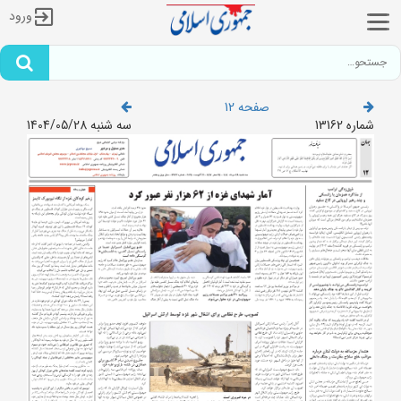
ورود
صفحه 12
شماره 13162
سه شنبه 1404/05/28