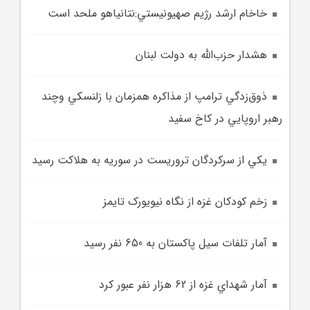
خاخام ارشد رژيم صهيونيستي:نتانياهو ملحد است
هشدار حزب‌الله به دولت لبنان
ذوق‌زدگي ترامپ از مذاکره همزمان با زلنسکي وچند
رهبر اروپايي در کاخ سفيد
يکي از سرکردگان تروريست در سوريه به هلاکت رسيد
زخم کودکان غزه از نگاه نيويورک‌ تايمز
آمار تلفات سيل پاکستان به 650 نفر رسيد
آمار شهداي غزه از 62 هزار نفر عبور کرد