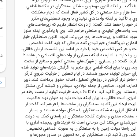
ا تأکيد بر اينکه اکنون مهمترين مشکل صنعتگران در بنگاه‌ها قطعي
برق و گاز است، گفت: 100 هزار واحد صنعتي در کل کشور فعال است که دچار مشکلات
ي با تأکيد بر اينکه واحدهاي توليدي با وجود تعطيلي‌هاي مکرر
ر خود را حفظ کنند، گفت: از دولت انتظار داريم که زيرساخت‌هاي
سو
اليت واحدهاي توليدي و صنعتي فراهم کند. وي با يادآوري اينکه هنوز
ود امکانات و زيرساخت‌ها رنج مي‌برند، افزود: اکنون صنعتگران طبق
اه‌اندازي نيروگاه‌هاي خورشيدي کنند درحالي که بايد گفت تخصص
ست و هر کس تخصص خود را دارد.در ادامه اين نشست آرمان خالقي،
دبير خانه صنعت، معدن و تجارت با اشاره به اينکه بسياري از واحدهاي اقتصادي در هفته 2
در ماه
ارند، گفت: در بسياري از شهرک‌هاي صنعتي کشور و صنايع از ساعت
رق دارند.وي با بيان اينکه قطعي برق منجر به افزايش هزينه‌هاي توليد شده
 جبران توليد، مجبور هستند در ايام تعطيل از ظرفيت نيروي کارگر
به خاطر قرار گرفتن در روزهاي تعطيل، اضافه حقوق پرداخت کنند.دبير
دا
جارت افزود: صنايعي از جمله فولادي، سيماني و شيشه گري مشکل
شديد در ناترازي انرژي هستند. وي تأکيد کرد: 30 تا 60 درصد ظرفيت توليد از دست رفته در
 انرژي است.خالقي، با بيان اينکه دولت بايد به عنوان نهاد حاکميت
بيت ايجاد نيروگاه به صنعتگران زير ساخت‌ها را فراهم کند گفت: از
انتقال انرژي به شبکه صنعتگران با مشکل مواجه هستند و بسيار
نه صنعت، معدن و تجارت گفت: صنعتگران در راستاي کمک به دولت
ه خورشيدي مي‌کنند اين درحالي است که فرايندهاي پيچيده اداري با
اين راستا دولت زمين را به صنعتگران به صورت اقساطي تخصيص
ند. وي تأکيد کرد: صنعتگران نياز به تسهيل در صدور مجوزها و