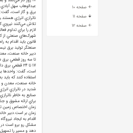
عبدالوهاب سهل آبادي ب
صفحه 10
صفحه 11
ناترازي انرژي هستند.و
تلاش مي‌کنند نيروي کا
صفحه 12
لازم را براي تداوم فع
شهرک‌هاي صنعتي از کمب
قانون بايد اقدام به ر
صنعتگر توليد برق ني
تا سه روز قطعي برق د
17 تا 24 قطعي ب
است، گفت: واحدها براي
استفاده کنند که بايد 
خانه صنعت، معدن و ت
صنايع به خاطر ناترازي
براي ارائه مشوق و جذا
زمان اختصاص زمين تا 
زمان بر است.دبير خا
اقدام به ايجاد نيروگا
مشکل رو برو است در 
دهد و مسير را تسهيل ک