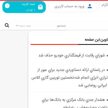
سبد خرید
گرام
0
ورود به حساب کاربری
0
تومان
اوین این صفحه
شوراي رقابت از قيمتگذاري خودرو حذف شد
در راستاي ارائه دستاوردي جديد براي عبور از
ترازي انرژي انجام شد؛نخستين توربين گازي کلاس
هشدار جدي بانک مرکزي به بانک‌ها براي
داخت مضاربه‌هاي بي‌ضابطه