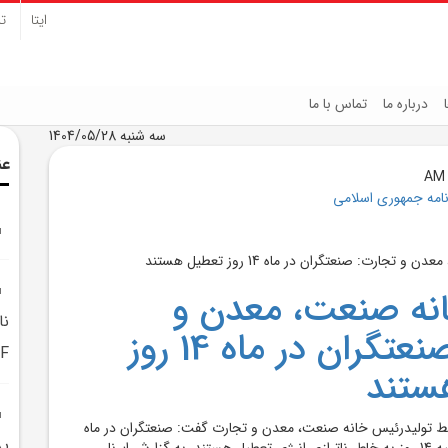
ایتا
تل
درباره ما
تماس با ما
سه شنبه 1404/05/28
عن
نامه جمهوری اسلامی
نه صنعت، معدن و
نا
تجارت: صنعتگران در ماه 14 روز
F ايراني رونمايي شد
ستند
ط توليدرئيس خانه صنعت، معدن و تجارت گفت: صنعتگران در ماه
پر
17 روز کار مي‌کنند و بقيه 14 روز به خاطر ناترازي انرژي تعطيل هستند. به گزارش ايرنا،